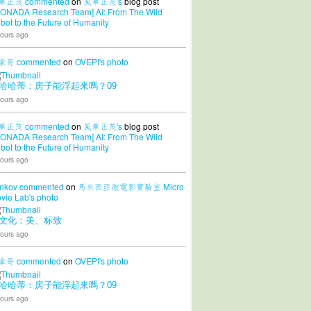
華正茂
commented
on
風華正茂's
blog post
CONADA Research Team] AI: From The Wild
bot to the Future of Humanity
ours ago
拿哥
commented
on
OVEPI's
photo
哈哈蒂：房子能浮起來嗎？09
ours ago
華正茂
commented
on
風華正茂's
blog post
CONADA Research Team] AI: From The Wild
bot to the Future of Humanity
ours ago
nkov
commented
on
馬來西亞微電影實驗室 Micro
vie Lab's
photo
文化：美、标致
ours ago
拿哥
commented
on
OVEPI's
photo
哈哈蒂：房子能浮起來嗎？09
ours ago