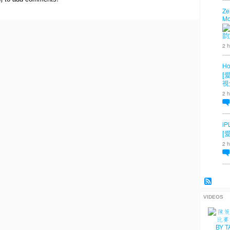
Ze
Mo
韵
2 h
Ho
[
視
2 h
iP
[
2 h
VIDEOS