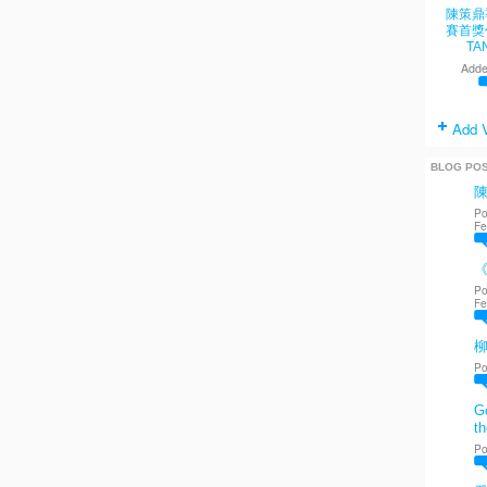
陳策鼎
賽首獎
TA
Adde
Add 
BLOG PO
Po
Fe
《
Po
Fe
Po
Go
th
Po