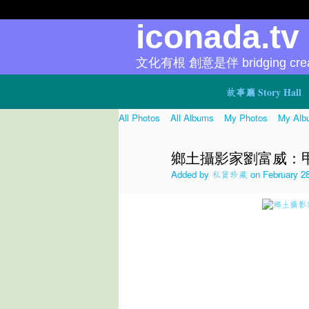
iconada.t
文化有根 創意是伴 bridging creat
故事廳 Story Hall
All Photos
All Albums
My Photos
My Alb
鄉土攝影家劉富威：甲
Added by
私貨珍藏
on February 28