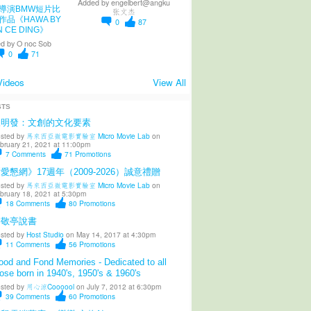
Added by
engelbert@angku
導演BMW短片比
张文杰
作品《HAWA BY
0
87
N CE DING》
d by
O noc Sob
0
71
Videos
View All
STS
陳明發：文創的文化要素
sted by
馬來西亞微電影實驗室 Micro Movie Lab
on
bruary 21, 2021 at 11:00pm
7
Comments
71
Promotions
愛懇網》17週年（2009-2026）誠意禮贈
sted by
馬來西亞微電影實驗室 Micro Movie Lab
on
bruary 18, 2021 at 5:30pm
18
Comments
80
Promotions
柳敬亭說書
sted by
Host Studio
on May 14, 2017 at 4:30pm
11
Comments
56
Promotions
od and Fond Memories - Dedicated to all
ose born in 1940's, 1950's & 1960's
sted by
用心涼Coooool
on July 7, 2012 at 6:30pm
39
Comments
60
Promotions