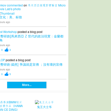
nkov
commented
on
馬來西亞微電影實驗室 Micro
vie Lab's
photo
文化：美、标致
ours ago
st Workshop
posted a blog post
愛墾研創]馬來西亞 Z 世代的政治現實：金蘭都
角
ours ago
0
3
LOP
posted a blog post
愛墾研創·嫣然] 爭議就是宣傳 ；沒有壞的宣傳
ours ago
0
5
More...
鬼王大士爷