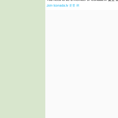
Join Iconada.tv 愛墾 網