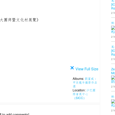
風
[I
Ro
2 h
獅大團拜暨文化村展覽》
鮮
札
2 h
風
[I
Ro
2 h
View Full Size
Ze
Mo
Albums:
劉富威：
韵
甲辰龍年攝影作品
選
2 h
Location:
沙巴國
際會展中心
鮮
（SICC）
札
2 h
網 to add comments!