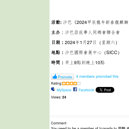
活動:
沙巴《2024甲辰龍年新春龍麒
主办
：沙巴亞庇華人同鄉會聯合會
日期：
2024年1月27日（星期六）
地點：
沙巴國際會展中心（SICC）
時間：
早上9點到晚上10點
4 members promoted this
Promote
Rating:
MySpace
Facebook
Views:
24
Comment
You need to be a member of Iconada.tv 愛墾 