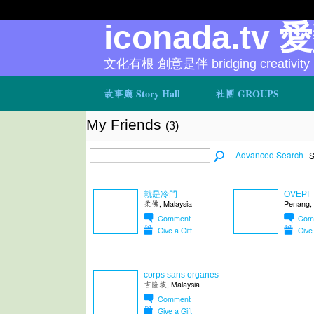
iconada.tv 
文化有根 創意是伴 bridging creativity
故事廳 Story Hall
社團 GROUPS
My Friends
(3)
Advanced Search
S
就是冷門
OVEPI
柔佛, Malaysia
Penang, 
Comment
Com
Give a Gift
Give 
corps sans organes
吉隆坡, Malaysia
Comment
Give a Gift