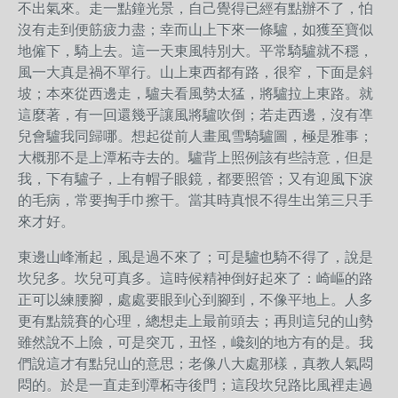
不出氣來。走一點鐘光景，自己覺得已經有點辦不了，怕
沒有走到便筋疲力盡；幸而山上下來一條驢，如獲至寶似
地僱下，騎上去。這一天東風特別大。平常騎驢就不穩，
風一大真是禍不單行。山上東西都有路，很窄，下面是斜
坡；本來從西邊走，驢夫看風勢太猛，將驢拉上東路。就
這麼著，有一回還幾乎讓風將驢吹倒；若走西邊，沒有凖
兒會驢我同歸哪。想起從前人畫風雪騎驢圖，極是雅事；
大概那不是上潭柘寺去的。驢背上照例該有些詩意，但是
我，下有驢子，上有帽子眼鏡，都要照管；又有迎風下淚
的毛病，常要掏手巾擦干。當其時真恨不得生出第三只手
來才好。
東邊山峰漸起，風是過不來了；可是驢也騎不得了，說是
坎兒多。坎兒可真多。這時候精神倒好起來了：崎嶇的路
正可以練腰腳，處處要眼到心到腳到，不像平地上。人多
更有點競賽的心理，總想走上最前頭去；再則這兒的山勢
雖然說不上險，可是突兀，丑怪，巉刻的地方有的是。我
們說這才有點兒山的意思；老像八大處那樣，真教人氣悶
悶的。於是一直走到潭柘寺後門；這段坎兒路比風裡走過