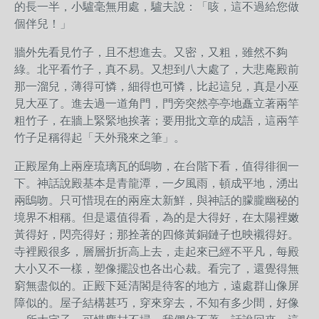
的長一半，小驢毫無用處，驢夫說：「咳，這不過給您做
個伴兒！」
牆外先看見竹子，且不想進去。又密，又粗，雖然不夠
綠。北平看竹子，真不易。又想到八大處了，大悲庵殿前
那一溜兒，薄得可憐，細得也可憐，比起這兒，真是小巫
見大巫了。進去過一道角門，門旁突然亭亭地矗立著兩竿
粗竹子，在牆上緊緊地挨著；要用批文章的成語，這兩竿
竹子足稱得起「天外飛來之筆」。
正殿屋角上兩座琉璃瓦的鴟吻，在台階下看，值得徘徊一
下。神話說殿基本是青龍潭，一夕風雨，頓成平地，湧出
兩鴟吻。只可惜現在的兩座太新鮮，與神話的朦朧幽秘的
境界不相稱。但是還值得看，為的是大得好，在太陽裡嫩
黃得好，閃亮得好；那拴著的四條黃銅鏈子也映襯得好。
寺裡殿很多，層層折折高上去，走起來已經不平凡，每殿
大小又不一樣，塑像擺設也各出心裁。看完了，還覺得無
窮無盡似的。正殿下延清閣是待客的地方，遠處群山像屏
障似的。屋子結構甚巧，穿來穿去，不知有多少間，好像