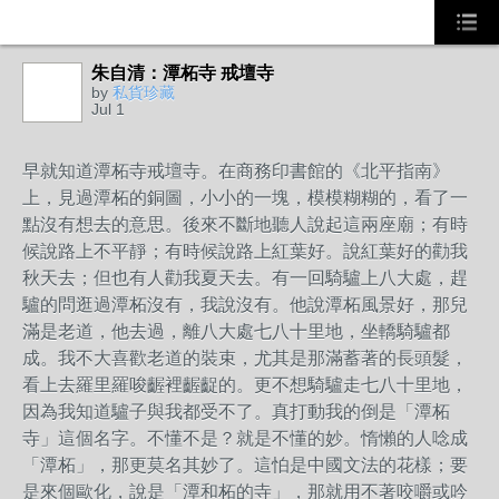
朱自清：潭柘寺 戒壇寺
by
私貨珍藏
Jul 1
早就知道潭柘寺戒壇寺。在商務印書館的《北平指南》
上，見過潭柘的銅圖，小小的一塊，模模糊糊的，看了一
點沒有想去的意思。後來不斷地聽人說起這兩座廟；有時
候說路上不平靜；有時候說路上紅葉好。說紅葉好的勸我
秋天去；但也有人勸我夏天去。有一回騎驢上八大處，趕
驢的問逛過潭柘沒有，我說沒有。他說潭柘風景好，那兒
滿是老道，他去過，離八大處七八十里地，坐轎騎驢都
成。我不大喜歡老道的裝束，尤其是那滿蓄著的長頭髮，
看上去羅里羅唆齷裡齷齪的。更不想騎驢走七八十里地，
因為我知道驢子與我都受不了。真打動我的倒是「潭柘
寺」這個名字。不懂不是？就是不懂的妙。惰懶的人唸成
「潭柘」，那更莫名其妙了。這怕是中國文法的花樣；要
是來個歐化，說是「潭和柘的寺」，那就用不著咬嚼或吟