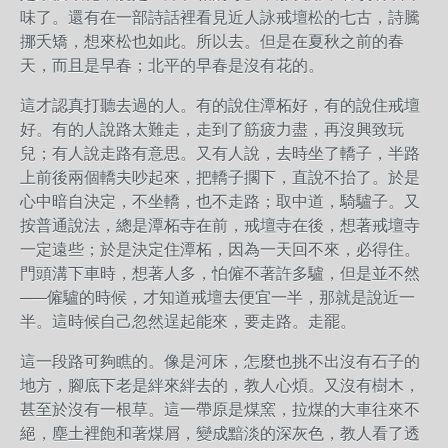
味了。還有在一部詩話裡看見近人詠戒壇松的七古，詩騰
挪夭矯，想來松也如此。所以去。但是在夏秋之前的春
天，而且是早春；北平的早春是沒有花的。
這才認真打聽去過的人。有的說住潭柘好，有的說住戒壇
好。有的人說路太難走，走到了筋疲力盡，再沒興致玩
兒；有人說走路有意思。又有人說，去時坐了轎子，半路
上前後兩個轎夫吵起來，把轎子擱下，直說不抬了。於是
心中暗自決定，不坐轎，也不走路；取中道，騎驢子。又
按普通說法，總是潭柘寺在前，戒壇寺在後，想著戒壇寺
一定遠些；於是決定住潭柘，因為一天回不來，必得住。
門頭溝下車時，想著人多，怕僱不著許多驢，但是並不然
─—僱驢的時候，才知道戒壇去便宜一半，那就是說近一
半。這時候自己忽然逞起能來，要走路。走罷。
這一段路可夠瞧的。像是河床，怎麼也挑不出沒有石子的
地方，腳底下老是絆來絆去的，教人心煩。又沒有樹木，
甚至於沒有一根草。這一帶原是煤窯，拉煤的大車往來不
絕，塵土裡飽和著煤屑，變成黯淡的深灰色，教人看了透