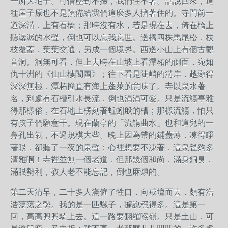
一所大宅子。可惜塵封不掃，我們住不著。話說回來，這
種屋子原也不是預備給我們這麼多人擠著住的。寺門前一
道深溝，上有石橋；那時沒有水，若是現在去，倚在橋上
聽潺潺的水聲，倒也可以忘我忘世。邊橋四株馬尾松，枝
枝覆蓋，葉葉交通，另成一個境界。西邊小山上有個古觀
音洞。洞無可看，但上去時在山坡上看潭柘的側面，宛如
仇十洲的《仙山樓閣圖》；往下看是陡峭的溝岸，越顯得
深深無極，潭柘簡直有海上蓬萊的意味了。寺以泉水著
名，到處有石槽引水長流，倒也涓涓可愛。只是流觴亭雅
得那樣俗，在石地上楞刻著蚯蚓般的槽；那樣流觴，怕只
有孩子們願意干。現在蘭亭的「流觴曲水」也和這兒的一
鼻孔出氣，不過規模大些。晚上因為帶的鋪蓋薄，凍得睜
著眼，卻聽了一夜的泉聲；心裡想要不凍著，這泉聲夠多
清雅啊！寺裡並無一個老道，但那幾個和尚，滿身銅臭，
滿眼勢利，教人老不能忘記，倒也麻煩的。
第二天清早，二十多人滿僱了牲口，向戒壇而去，頗有浩
浩蕩蕩之勢。我的是一匹騾子，據說穩得多。這是第一
回，高高興興騎上去。這一路要翻羅喉嶺。只是土山，可