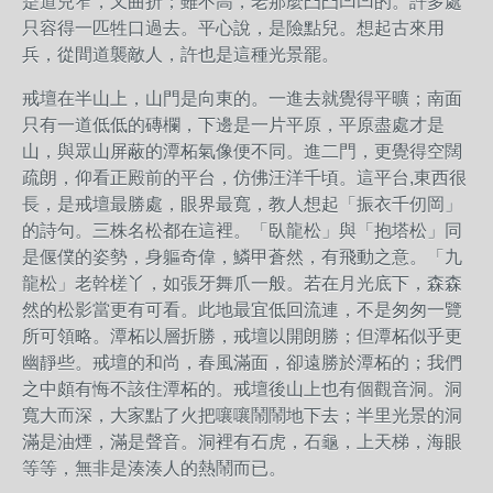
是道兒窄，又曲折；雖不高，老那麼凸凸凹凹的。許多處
只容得一匹牲口過去。平心說，是險點兒。想起古來用
兵，從間道襲敵人，許也是這種光景罷。
戒壇在半山上，山門是向東的。一進去就覺得平曠；南面
只有一道低低的磚欄，下邊是一片平原，平原盡處才是
山，與眾山屏蔽的潭柘氣像便不同。進二門，更覺得空闊
疏朗，仰看正殿前的平台，仿佛汪洋千頃。這平台,東西很
長，是戒壇最勝處，眼界最寬，教人想起「振衣千仞岡」
的詩句。三株名松都在這裡。「臥龍松」與「抱塔松」同
是偃僕的姿勢，身軀奇偉，鱗甲蒼然，有飛動之意。「九
龍松」老幹槎丫，如張牙舞爪一般。若在月光底下，森森
然的松影當更有可看。此地最宜低回流連，不是匆匆一覽
所可領略。潭柘以層折勝，戒壇以開朗勝；但潭柘似乎更
幽靜些。戒壇的和尚，春風滿面，卻遠勝於潭柘的；我們
之中頗有悔不該住潭柘的。戒壇後山上也有個觀音洞。洞
寬大而深，大家點了火把嚷嚷鬧鬧地下去；半里光景的洞
滿是油煙，滿是聲音。洞裡有石虎，石龜，上天梯，海眼
等等，無非是湊湊人的熱鬧而已。