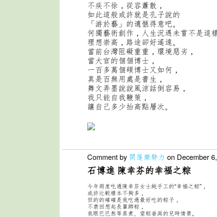
不疾不徐，從容蕭散，
如此這般或許就是孔子說的
「游於藝」的適愜得意吧。
何獨藝術創作
，人生況遇未嘗不是這
理想崇高，路途卻好遙遠。
當前台灣阻礙
重重，環境惡劣，
當大官的個個博士，
一百多萬個碩博士又如何，
真
是百無用處是書生，
舞文弄墨說說風涼話倒容易，
我只能自我鞭策，
讓自己多少抬高點層次。
Comment by
開篷樂勢力
on December 6,
石博進 陳幸芬的幸福之粽
今年兩度吃過陳幸芬女士純手工的“幸福之粽”，
或許比較樣本不夠多，
但的的確確是我吃過最好吃的粽子，
不禁回想起長輩綁粽，
我眼巴巴熬等蒸煮、望粽垂涎的兒時情景。