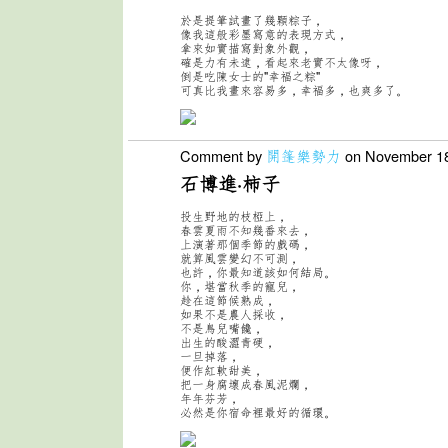
於是提筆試畫了幾顆粽子，
像我這般彩墨寫意的表現方式，
拿來如實描寫對象外觀，
確是力有未逮，看起來老實不太像呀，
倒是吃陳女士的"幸福之粽"
可真比我畫來容易多，幸福多，也爽多了。
Comment by
開篷樂勢力
on November 18
石博進·柿子
投生野地的枝椏上，
春雲夏雨不知幾番來去，
上演著那個季
節的戲碼，
就算風雲變幻不可測，
也許，你最知道該如何結
局。
你，堪當秋季的寵兒，
趁在這節候熟成，
如果不是農人
採收，
不是鳥兒嘴饞，
出生的酸澀青硬，
一旦掉落，
便作紅
軟甜美，
把一身腐壞成春風泥爛，
年年芬芳，
必然是你宿命
裡最好的循環。