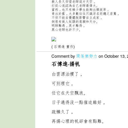
教人長久仰望老師這片天空，
打
從心底認為自己老師最偉大。
當然，也只有極少學生能夠出
類拔萃，
青出於藍，大多數往往只識浮名而趨之若鶩，
不但
不能自覺擺脫影響自立成家，
倒很有做人奴隸的意願和天分
。
明師難遇，英才難得，
黑心老師也許不少。
(
石博進 畫作)
Comment by
開篷樂勢力
on October 13, 
石博進·揚帆
白雲漂泊慣了，
可別理它，
任它在天空飄浪。
日子過得沒一
點催迫雖好，
疏懶久了，
再揚心理的帆卻會有點難。