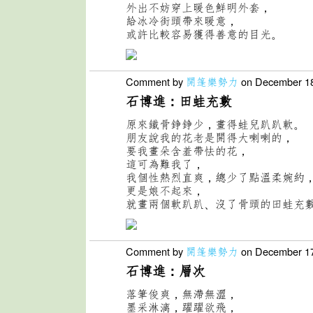
外出不妨穿上暖色鮮明外套，
給冰冷街頭帶來暖意，
或許比較容易獲得善意的目光。
Comment by
開篷樂勢力
on December 18
石博進：
田蛙充數
原來鐵骨錚錚少，畫得蛙兒趴趴軟。
朋友說我的花老是開得大喇喇的，
要我畫朵含羞帶怯的花，
這可為難我了，
我個性熱烈直爽，總少了點溫柔婉約
更是娘不起來，
就畫兩個軟趴趴、沒了骨頭的田蛙充
Comment by
開篷樂勢力
on December 17
石博進：層次
落筆俊爽，無滯無澀，
墨采淋漓，躍躍欲飛，