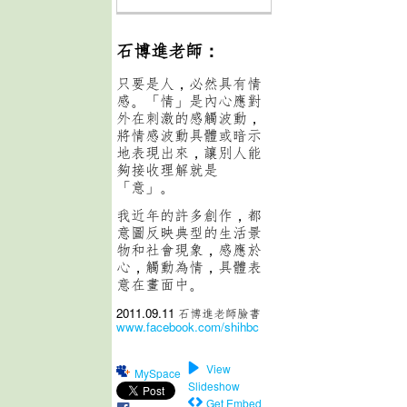
石博進老師：
只要是人，必然具有情
感。
「情」是內心應對
外在刺激的感觸波動，
將情感波動具體或暗示
地表現出來，
讓別人能
夠接收理解就是
「意」。
我近年的許多創作，
都
意圖反映典型的生活景
物和社會現象，
感應於
心，觸動為情，具體表
意在畫面中。
2011.09.11 石博進老師臉書
www.facebook.com/shihbc
View
MySpace
Slideshow
Get Embed