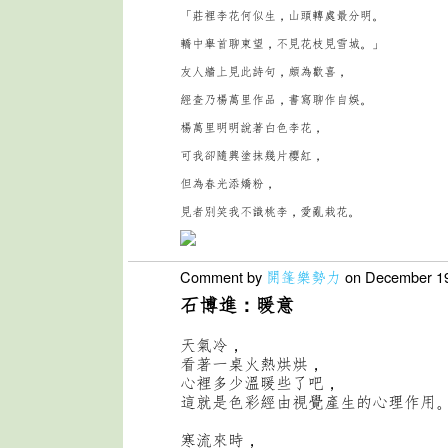
「莊裡李花何似生，山頭轉處最分明。
轎中舉首聊東望，不見花枝見雪城。」
友人牆上見此詩句，頗為歡喜，
經查乃楊萬里作品，書寫聊作自娛。
楊萬里明明說著白色李花，
可我卻隨興塗抹幾片櫻紅，
但為春光添嬌粉，
見者別笑我不識桃李，愛亂栽花。
Comment by
開篷樂勢力
on December 19
石博進：暖意
天氣冷，
看著一桌火熱烘烘，
心裡多少溫暖些了吧，
這就是色彩經由視覺產生的心理作用
寒流來時，