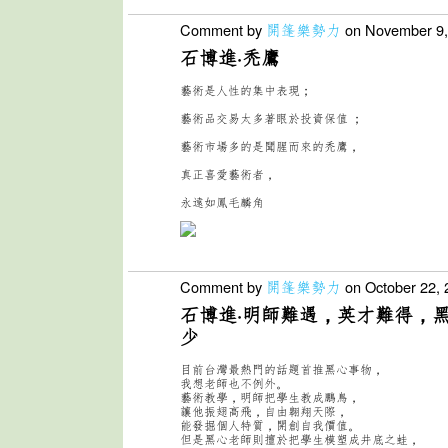
Comment by
開篷樂勢力
on November 9,
石博進·禿鷹
藝術是人性的集中表現；
藝術品交易太多著眼於投資保值 ；
藝術市場多的是聞腥而來的禿鷹，
真正喜愛藝術者，
永遠
如鳳毛麟角
Comment by
開篷樂勢力
on October 22, 
石博進·
明師難遇，英才難得，
少
目前台灣最熱門的話題首推黑心事物，
我想老師也不例外。
藝術教學，明師把學生教成鵬鳥，
讓他振翅高飛，自由翱翔
天際，
能發掘個人特質，開創自我價值。
但是黑心老師則擅
於把學生模塑成井底之蛙，