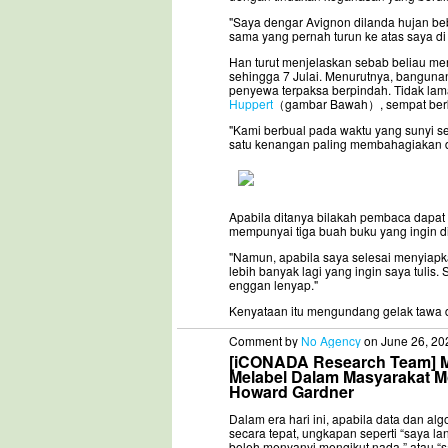
"Saya dengar Avignon dilanda hujan bebe
sama yang pernah turun ke atas saya di S
Han turut menjelaskan sebab beliau me
sehingga 7 Julai. Menurutnya, bangunan
penyewa terpaksa berpindah. Tidak lama
Huppert
（gambar Bawah）, sempat berku
"Kami berbual pada waktu yang sunyi se
satu kenangan paling membahagiakan d
Apabila ditanya bilakah pembaca dapat
mempunyai tiga buah buku yang ingin dit
"Namun, apabila saya selesai menyiapka
lebih banyak lagi yang ingin saya tulis.
enggan lenyap."
Kenyataan itu mengundang gelak tawa d
Comment by
No Agency
on June 26, 20
[iCONADA Research Team] Me
Melabel Dalam Masyarakat M
Howard Gardner
Dalam era hari ini, apabila data dan a
secara tepat, ungkapan seperti “saya la
boleh menyanyi mengikut nada,” atau “