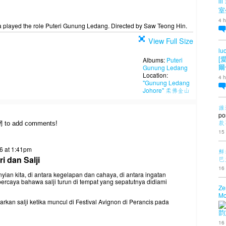
ili
室
4 h
played the role Puteri Gunung Ledang. Directed by Saw Teong Hin.
View Full Size
lu
Albums:
Puteri
[
Gunung Ledang
爾
Location:
4 h
"Gunung Ledang
Johore" 柔佛金山
誰
po
款
網 to add comments!
15
6 at 1:41pm
鮮
 dan Salji
巴
16
unyian kita, di antara kegelapan dan cahaya, di antara ingatan
 percaya bahawa salji turun di tempat yang sepatutnya didiami
Ze
Mo
an salji ketika muncul di Festival Avignon di Perancis pada
韵
16