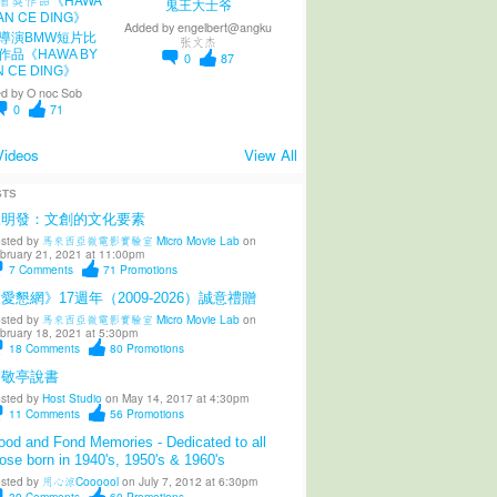
鬼王大士爷
Added by
engelbert@angku
導演BMW短片比
张文杰
作品《HAWA BY
0
87
N CE DING》
d by
O noc Sob
0
71
Videos
View All
STS
陳明發：文創的文化要素
sted by
馬來西亞微電影實驗室 Micro Movie Lab
on
bruary 21, 2021 at 11:00pm
7
Comments
71
Promotions
愛懇網》17週年（2009-2026）誠意禮贈
sted by
馬來西亞微電影實驗室 Micro Movie Lab
on
bruary 18, 2021 at 5:30pm
18
Comments
80
Promotions
柳敬亭說書
sted by
Host Studio
on May 14, 2017 at 4:30pm
11
Comments
56
Promotions
od and Fond Memories - Dedicated to all
ose born in 1940's, 1950's & 1960's
sted by
用心涼Coooool
on July 7, 2012 at 6:30pm
39
Comments
60
Promotions