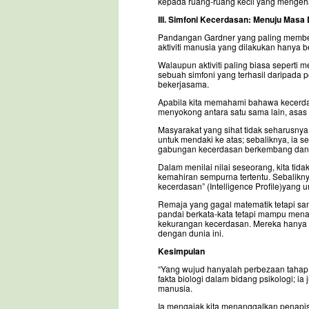
kepada ruang-ruang kecil yang mengehad
III. Simfoni Kecerdasan: Menuju Masa 
Pandangan Gardner yang paling memberi 
aktiviti manusia yang dilakukan hanya 
Walaupun aktiviti paling biasa sepert
sebuah simfoni yang terhasil daripada p
bekerjasama.
Apabila kita memahami bahawa kecerdas
menyokong antara satu sama lain, asas
Masyarakat yang sihat tidak seharusny
untuk mendaki ke atas; sebaliknya, ia
gabungan kecerdasan berkembang dan
Dalam menilai nilai seseorang, kita tida
kemahiran sempurna tertentu. Sebalikn
kecerdasan” (Intelligence Profile)yang
Remaja yang gagal matematik tetapi s
pandai berkata-kata tetapi mampu men
kekurangan kecerdasan. Mereka hanya
dengan dunia ini.
Kesimpulan
“Yang wujud hanyalah perbezaan tahap 
fakta biologi dalam bidang psikologi;
manusia.
Ia mengajak kita menanggalkan penapis 