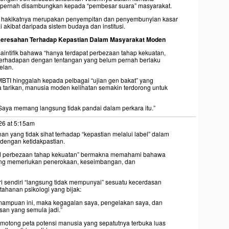
k pernah disambungkan kepada “pembesar suara” masyarakat.
pada hakikatnya merupakan penyempitan dan penyembunyian kasar
akibat daripada sistem budaya dan institusi.
an Keresahan Terhadap Kepastian Dalam Masyarakat Moden
saintifik bahawa “hanya terdapat perbezaan tahap kekuatan,
erhadapan dengan tentangan yang belum pernah berlaku
elan.
MBTI hinggalah kepada pelbagai “ujian gen bakat” yang
tarikan, manusia moden kelihatan semakin terdorong untuk
“Saya memang langsung tidak pandai dalam perkara itu.”
26 at 5:15am
nan yang tidak sihat terhadap “kepastian melalui label” dalam
engan ketidakpastian.
d perbezaan tahap kekuatan” bermakna memahami bahawa
yang memerlukan penerokaan, keseimbangan, dan
i sendiri “langsung tidak mempunyai” sesuatu kecerdasan
ahanan psikologi yang bijak:
mampuan ini, maka kegagalan saya, pengelakan saya, dan
an yang semula jadi.”
emotong peta potensi manusia yang sepatutnya terbuka luas