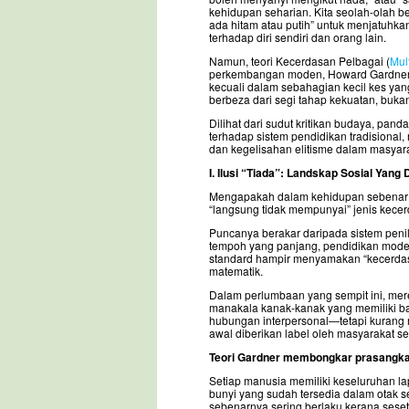
kehidupan seharian. Kita seolah-olah 
ada hitam atau putih” untuk menjatuhka
terhadap diri sendiri dan orang lain.
Namun, teori Kecerdasan Pelbagai (
Mult
perkembangan moden, Howard Gardner (
kecuali dalam sebahagian kecil kes ya
berbeza dari segi tahap kekuatan, bukan
Dilihat dari sudut kritikan budaya, pa
terhadap sistem pendidikan tradisional
dan kegelisahan elitisme dalam masyar
I. Ilusi “Tiada”: Landskap Sosial Ya
Mengapakah dalam kehidupan sebenar kit
“langsung tidak mempunyai” jenis kecer
Puncanya berakar daripada sistem penil
tempoh yang panjang, pendidikan moden
standard hampir menyamakan “kecerdasa
matematik.
Dalam perlumbaan yang sempit ini, mere
manakala kanak-kanak yang memiliki bak
hubungan interpersonal—tetapi kurang m
awal diberikan label oleh masyarakat se
Teori Gardner membongkar prasangka s
Setiap manusia memiliki keseluruhan lap
bunyi yang sudah tersedia dalam otak se
sebenarnya sering berlaku kerana seset