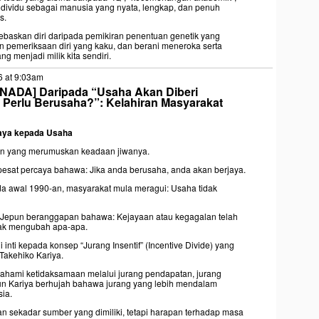
 individu sebagai manusia yang nyata, lengkap, dan penuh
s.
ebaskan diri daripada pemikiran penentuan genetik yang
an pemeriksaan diri yang kaku, dan berani meneroka serta
 menjadi milik kita sendiri.
6 at 9:03am
ONADA] Daripada “Usaha Akan Diberi
Perlu Berusaha?”: Kelahiran Masyarakat
caya kepada Usaha
n yang merumuskan keadaan jiwanya.
esat percaya bahawa: Jika anda berusaha, anda akan berjaya.
 awal 1990-an, masyarakat mula meragui: Usaha tidak
a Jepun beranggapan bahawa: Kejayaan atau kegagalan telah
nyak mengubah apa-apa.
 inti kepada konsep “Jurang Insentif” (Incentive Divide) yang
Takehiko Kariya.
ahami ketidaksamaan melalui jurang pendapatan, jurang
un Kariya berhujah bahawa jurang yang lebih mendalam
ia.
n sekadar sumber yang dimiliki, tetapi harapan terhadap masa