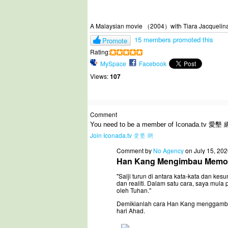
A Malaysian movie （2004）with Tiara Jacquelina 
15 members promoted this
Promote
Rating:
MySpace
Facebook
Views:
107
Comment
You need to be a member of Iconada.tv 愛墾 
Join Iconada.tv 愛墾 網
Comment by
No Agency
on July 15, 202
Han Kang Mengimbau Memori
"Salji turun di antara kata-kata dan kes
dan realiti. Dalam satu cara, saya mula
oleh Tuhan."
Demikianlah cara Han Kang menggambark
hari Ahad.