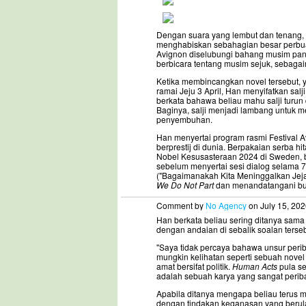
Dengan suara yang lembut dan tenang, ya
menghabiskan sebahagian besar perbual
Avignon diselubungi bahang musim pana
berbicara tentang musim sejuk, sebag
Ketika membincangkan novel tersebut,
ramai Jeju 3 April, Han menyifatkan sal
berkata bahawa beliau mahu salji turun 
Baginya, salji menjadi lambang untuk 
penyembuhan.
Han menyertai program rasmi Festival A
berprestij di dunia. Berpakaian serba h
Nobel Kesusasteraan 2024 di Sweden, b
sebelum menyertai sesi dialog selama 7
("Bagaimanakah Kita Meninggalkan Jejak
We Do Not Part
dan menandatangani buk
Comment by
No Agency
on July 15, 202
Han berkata beliau sering ditanya sama 
dengan andaian di sebalik soalan terseb
"Saya tidak percaya bahawa unsur periba
mungkin kelihatan seperti sebuah novel
amat bersifat politik.
Human Acts
pula se
adalah sebuah karya yang sangat periba
Apabila ditanya mengapa beliau terus m
dengan tindakan keganasan yang berula