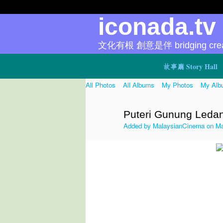
iconada.t
文化有根 創意是伴 bridging creat
故事廳 Story Hall
All Photos
All Albums
My Photos
My Alb
Puteri Gunung Leda
Added by
MalaysianCinema
on Ma