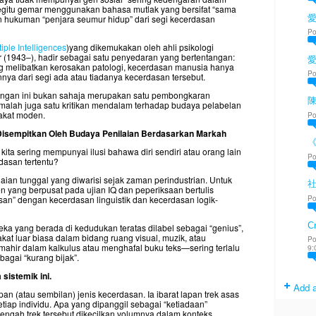
begitu gemar menggunakan bahasa mutlak yang bersifat “sama
愛
n hukuman “penjara seumur hidup” dari segi kecerdasan
Po
iple Intelligences
)yang dikemukakan oleh ahli psikologi
1943–), hadir sebagai satu penyedaran yang bertentangan:
ng melibatkan kerosakan patologi, kecerdasan manusia hanya
Po
nya dari segi ada atau tiadanya kecerdasan tersebut.
ndangan ini bukan sahaja merupakan satu pembongkaran
陳
, malah juga satu kritikan mendalam terhadap budaya pelabelan
akat moden.
Po
ng Disempitkan Oleh Budaya Penilaian Berdasarkan Markah
a sering mempunyai ilusi bahawa diri sendiri atau orang lain
Po
dasan tertentu?
aian tunggal yang diwarisi sejak zaman perindustrian. Untuk
 yang berpusat pada ujian IQ dan peperiksaan bertulis
Po
n” dengan kecerdasan linguistik dan kecerdasan logik-
Cr
ka yang berada di kedudukan teratas dilabel sebagai “genius”,
at luar biasa dalam bidang ruang visual, muzik, atau
Po
ahir dalam kalkulus atau menghafal buku teks—sering terlalu
9:
bagai “kurang bijak”.
istemik ini.
Add a
an (atau sembilan) jenis kecerdasan. Ia ibarat lapan trek asas
tiap individu. Apa yang dipanggil sebagai “ketiadaan”
engah trek tersebut dikecilkan volumnya dalam konteks