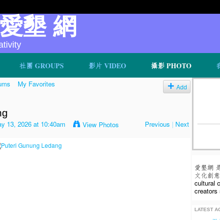
v 愛墾 網
ivity
社團 GROUPS
影片 VIDEO
攝影 PHOTO
ums
My Favorites
Add
ng
y 13, 2026 at 10:40am
Previous
|
Next
View Photos
愛墾網 
文化創意人
cultural
creators 
LATEST AC