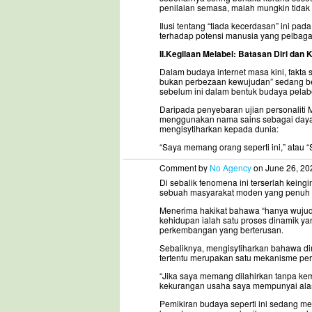
penilaian semasa, malah mungkin tida
Ilusi tentang “tiada kecerdasan” ini 
terhadap potensi manusia yang pelbagai 
II.Kegilaan Melabel: Batasan Diri d
Dalam budaya internet masa kini, fakta 
bukan perbezaan kewujudan” sedang b
sebelum ini dalam bentuk budaya pelab
Daripada penyebaran ujian personaliti 
menggunakan nama sains sebagai daya 
mengisytiharkan kepada dunia:
“Saya memang orang seperti ini,” atau 
Comment by
No Agency
on June 26, 20
Di sebalik fenomena ini terserlah keingi
sebuah masyarakat moden yang penuh d
Menerima hakikat bahawa “hanya wuju
kehidupan ialah satu proses dinamik 
perkembangan yang berterusan.
Sebaliknya, mengisytiharkan bahawa dir
tertentu merupakan satu mekanisme pert
“Jika saya memang dilahirkan tanpa ke
kekurangan usaha saya mempunyai alas
Pemikiran budaya seperti ini sedang m