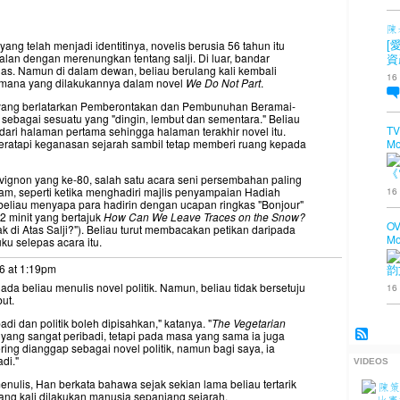
陳
ng telah menjadi identitinya, novelis berusia 56 tahun itu
[
an dengan merenungkan tentang salji. Di luar, bandar
資
s. Namun di dalam dewan, beliau berulang kali kembali
16
aimana yang dilakukannya dalam novel
We Do Not Part
.
 yang berlatarkan Pemberontakan dan Pembunuhan Beramai-
ji sebagai sesuatu yang "dingin, lembut dan sementara." Beliau
TV
dari halaman pertama sehingga halaman terakhir novel itu.
Mo
meratapi keganasan sejarah sambil tetap memberi ruang kepada
《
vignon yang ke-80, salah satu acara seni persembahan paling
16
itam, seperti ketika menghadiri majlis penyampaian Hadiah
eliau menyapa para hadirin dengan ucapan ringkas "Bonjour"
2 minit yang bertajuk
How Can We Leave Traces on the Snow?
OV
 di Atas Salji?"). Beliau turut membacakan petikan daripada
Mo
u selepas acara itu.
6 at 1:19pm
韵
ada beliau menulis novel politik. Namun, beliau tidak bersetuju
16
ut.
di dan politik boleh dipisahkan," katanya. "
The Vegetarian
 yang sangat peribadi, tetapi pada masa yang sama ia juga
ring dianggap sebagai novel politik, namun bagi saya, ia
di."
VIDEOS
enulis, Han berkata bahawa sejak sekian lama beliau tertarik
ng kali dilakukan manusia sepanjang sejarah.