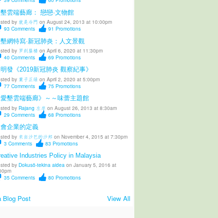
墾雲端藝廊： 戀戀·文物館
sted by
就是冷門
on August 24, 2013 at 10:00pm
93
Comments
91
Promotions
愛墾網特寫·新冠肺炎：人文景觀
sted by
罗刹蜃楼
on April 6, 2020 at 11:30pm
40
Comments
69
Promotions
明發《2019新冠肺炎 觀察紀事》
sted by
葉子正绿
on April 2, 2020 at 5:00pm
77
Comments
75
Promotions
《愛墾雲端藝廊》～～味蕾主題館
sted by
Rajang 左岸
on August 26, 2013 at 8:30am
29
Comments
68
Promotions
社會企業的定義
sted by
來自沙巴的沙邦
on November 4, 2015 at 7:30pm
3
Comments
83
Promotions
eative Industries Policy in Malaysia
sted by
Dokusō-tekina aidea
on January 5, 2016 at
00pm
35
Comments
80
Promotions
 Blog Post
View All