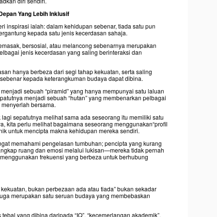
kan diri sendiri.
Depan Yang Lebih Inklusif
inspirasi ialah: dalam kehidupan sebenar, tiada satu pun
bergantung kepada satu jenis kecerdasan sahaja.
i memasak, bersosial, atau melancong sebenarnya merupakan
elbagai jenis kecerdasan yang saling berinteraksi dan
an hanya berbeza dari segi tahap kekuatan, serta saling
 sebenar kepada keterangkuman budaya dapat dibina.
a menjadi sebuah “piramid” yang hanya mempunyai satu laluan
 sepatutnya menjadi sebuah “hutan” yang membenarkan pelbagai
 menyerlah bersama.
k lagi sepatutnya melihat sama ada seseorang itu memiliki satu
ya, kita perlu melihat bagaimana seseorang menggunakan“profil
 unik untuk mencipta makna kehidupan mereka sendiri.
angat memahami pengelasan tumbuhan; pencipta yang kurang
angkap ruang dan emosi melalui lukisan—mereka tidak pernah
 menggunakan frekuensi yang berbeza untuk berhubung
kekuatan, bukan perbezaan ada atau tiada” bukan sekadar
 ia juga merupakan satu seruan budaya yang membebaskan
tebal yang dibina daripada “IQ”, “kecemerlangan akademik”,