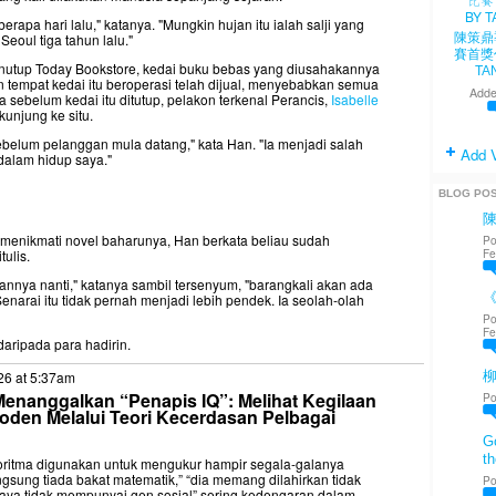
rapa hari lalu," katanya. "Mungkin hujan itu ialah salji yang
陳策鼎
eoul tiga tahun lalu."
賽首獎
nutup Today Bookstore, kedai buku bebas yang diusahakannya
TA
 tempat kedai itu beroperasi telah dijual, menyebabkan semua
Adde
 sebelum kedai itu ditutup, pelakon terkenal Perancis,
Isabelle
njung ke situ.
belum pelanggan mula datang," kata Han. "Ia menjadi salah
Add 
alam hidup saya."
BLOG PO
 menikmati novel baharunya, Han berkata beliau sudah
Po
Fe
ulis.
nnya nanti," katanya sambil tersenyum, "barangkali akan ada
《
 Senarai itu tidak pernah menjadi lebih pendek. Ia seolah-olah
Po
Fe
aripada para hadirin.
26 at 5:37am
nanggalkan “Penapis IQ”: Melihat Kegilaan
Po
oden Melalui Teori Kecerdasan Pelbagai
Go
th
lgoritma digunakan untuk mengukur hampir segala-galanya
ngsung tiada bakat matematik,” “dia memang dilahirkan tidak
Po
saya tidak mempunyai gen sosial” sering kedengaran dalam