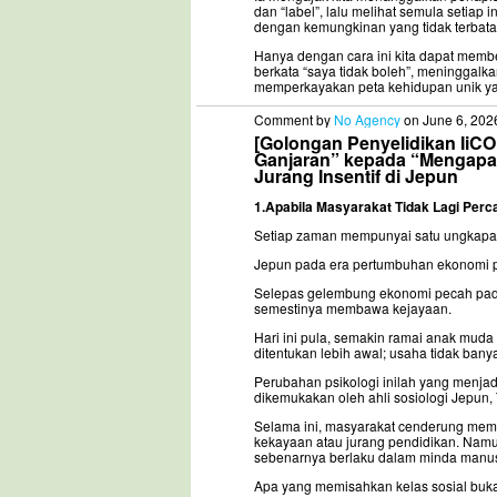
dan “label”, lalu melihat semula setiap
dengan kemungkinan yang tidak terbata
Hanya dengan cara ini kita dapat memb
berkata “saya tidak boleh”, meninggalk
memperkayakan peta kehidupan unik yang
Comment by
No Agency
on June 6, 202
[Golongan Penyelidikan IiC
Ganjaran” kepada “Mengapa 
Jurang Insentif di Jepun
1.Apabila Masyarakat Tidak Lagi Per
Setiap zaman mempunyai satu ungkapa
Jepun pada era pertumbuhan ekonomi p
Selepas gelembung ekonomi pecah pada
semestinya membawa kejayaan.
Hari ini pula, semakin ramai anak mud
ditentukan lebih awal; usaha tidak ba
Perubahan psikologi inilah yang menjadi
dikemukakan oleh ahli sosiologi Jepun, 
Selama ini, masyarakat cenderung mem
kekayaan atau jurang pendidikan. Nam
sebenarnya berlaku dalam minda manus
Apa yang memisahkan kelas sosial buka