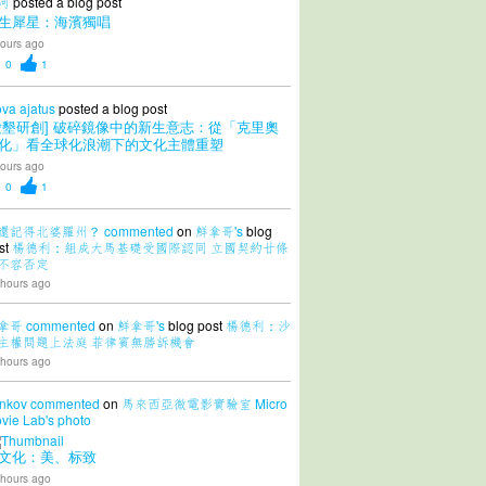
 河
posted a blog post
生犀星：海濱獨唱
ours ago
0
1
ova ajatus
posted a blog post
愛墾研創] 破碎鏡像中的新生意志：從「克里奧
化」看全球化浪潮下的文化主體重塑
ours ago
0
1
還記得北婆羅州？
commented
on
鮮拿哥's
blog
st
楊德利：組成大馬基礎受國際認同 立國契約廿條
不容否定
 hours ago
拿哥
commented
on
鮮拿哥's
blog post
楊德利：沙
主權問題上法庭 菲律賓無勝訴機會
 hours ago
nkov
commented
on
馬來西亞微電影實驗室 Micro
vie Lab's
photo
文化：美、标致
 hours ago