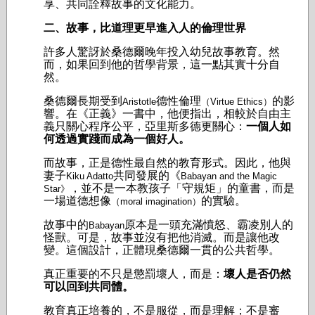
享、共同詮釋故事的文化能力。
二、故事，比道理更早進入人的倫理世界
許多人驚訝於桑德爾晚年投入幼兒故事教育。
然
而，如果回到他的哲學背景，這一點其實十分自
然。
桑德爾長期受到
德性倫理
的影
Aristotle
（Virtue Ethics）
響。
在《正義》一書中，他便指出，相較於自由主
義只關心程序公平，亞里斯多德更關心：
一個人如
何透過實踐而成為一個好人。
而故事，正是德性最自然的教育形式。
因此，他與
妻子
共同發展的《
Kiku Adatto
Babayan and the Magic
，並不是一本教孩子「守規矩」的童書，而是
Star》
一場道德想像
的實驗。
（moral imagination）
故事中的
原本是一頭充滿憤怒、霸凌別人的
Babayan
怪獸。
可是，故事並沒有把他消滅。
而是讓他改
變。
這個設計，正體現桑德爾一貫的公共哲學。
真正重要的不只是懲罰壞人，而是：
壞人是否仍然
可以回到共同體。
教育真正培養的，不是服從，而是理解；
不是審