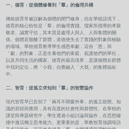
一、德育：從個體修養到「羣」的倫理共構
傳統德育常被誤解為個體的閉門修身，但在華校語境下，
德育的核心恰恰是「羣」的倫理實踐。儒家所倡導的孝親
敬老、誠實守信，其本質是處理人與人、人與集體的關
係。個體若脫離了群體，道德便失去了實踐的對象與檢驗
的場域。華校德育教導學生感恩奉獻，這份「恩」與
「獻」的對象，正是生養他們的家庭、庇護他們的華社，
以及共同生活的國家。德育的最高境界，是讓個體在群體
中找到定位，將「小我」自覺融入「大我」的集體福祉
中。
二、智育：從孤立求知到「羣」的智慧協作
現代智育早已告別了「兩耳不聞窗外事」的孤立狀態。知
識的習得與應用，具有高度的社會性與群體性。在華校的
課堂與專題研究中，學生透過小組討論與協作，在思想碰
撞中激活獨立思考能力。更重要的是，華教智育強調母語