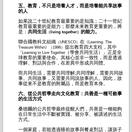
五、教育，不只是培養人才，而是培養能共享故事
的人
如果說二十世紀教育最重要的是知識；
二十一世紀
教育最重要的是能力；
那麼未來教育更重要的，將
是：
共同生活
的能力。
（living together）
聯合國教科文組織
在
（UNESCO）
《Learning: The
提出教育四大支柱，其中
Treasure Within》（1996）
（學會共同生活）」正是全
「Learning to Live Together
球教育的重要使命。其核心並非一致性，而是透過
理解、對話與合作，在差異中形成共同體。
而共同生活，需要共同理解;
共同理解，需要共同故
事。
共同故事，又需要共同說故事的人。
因此，故
事從來不是教育的附屬品，而是教育本身。
六、從公共哲學走向文化教育：共善是一種可敘事
的生活方式
桑德爾的公共哲學最終提醒人們，共善是一種能夠
在日常生活中不斷被實踐、被分享、被講述的生活
方式。
一個家庭，若能透過睡前故事與餐桌對話，讓孩子