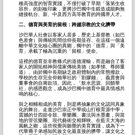
種高強度的智育實踐，不僅打破了早期「落第生收
容所」的刻板印象，更將沙巴獨中生鍛造成能夠無
縫接軌台、新、中及西方高等教育的跨國界人才。
二、德育與美育的留根：跨越宗教的文化臍帶
沙巴華人社會以客家人居多，歷史上基督教（如巴
色差會）與傳統民間信仰長期並存。在這樣一個遠
離中華文化核心圈的異鄉，獨中的「德育」與「美
育」承載了極為沉重的「留根」使命。
這裡的德育並非教條式的道德灌輸，而是融合了客
家人的開拓精神與儒家傳統美德（如孝悌、尊師重
道）。由於獨中長期缺乏政府體制內的常態撥款，
學校的生存完全仰賴華社的「割膠錢」、義賣會與
董事會的自籌款項。因此，「飲水思源、回饋華
社」的感恩觀念，成為沙巴獨中德育中最具情感共
鳴的核心。
與之相輔相成的美育，則是將抽象的文化認同具象
化的舞台。走進沙巴崇正中學或山打根育源中學，
震撼的廿四節令鼓、華樂團、書法與水墨畫，與當
地的管弦樂團、現代藝術交相輝映。在藍天大海的
風帆之鄉，這些視覺與聽覺的美育實踐，成為下一
代華裔子弟感知民族文化最直接的臍帶，讓文化之