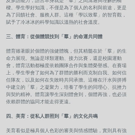
及多語能力，語言本身就是「羣」之間溝通與理解的橋
樑。學生學好知識，不僅是為了個人的名利與前途，更是
為了回饋社會、服務人群。這種「學以致羣」的智育觀，
賦予了冷冰冰的科學知識以溫熱的社會溫度。
三、體育：從個體競技到「羣」的命運共同體
體育雖著眼於個體的強健體魄，但其精髓在於「羣」的生
命力展現。無論是球類運動、接力比賽，還是校園運動
會，體育活動都極度依賴團隊合作與集體榮譽感。在賽場
上，學生學會了如何為了群體的勝利而克制自我、如何信
任隊友，以及如何在失敗時共同承擔。這種在汗水與拼搏
中建立的「羣」之凝聚力，培養了學生的同理心、抗挫力
與契約精神。體育讓學生深刻體會到，個體再強，也必須
依賴群體的協同才能走得更遠。
四、美育：從私人群照到「羣」的文化共鳴
美育看似是極具個人色彩的審美與情感體驗，實則具有強