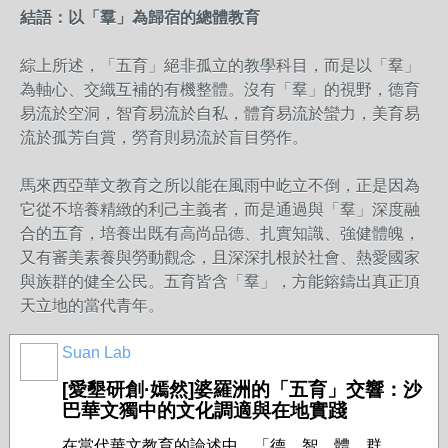
結語：以「羣」為歸宿的總體教育
綜上所述，「五育」絕非孤立的教學科目，而是以「羣」
為軸心、交織互補的有機整體。沒有「羣」的視野，德育
易流於空洞，智育易流於自私，體育易流於蠻力，美育易
流於孤芳自賞，勞育則易流於盲目勞作。
馬來西亞華文教育之所以能在風雨中屹立不倒，正是因為
它從不培養精緻的利己主義者，而是通過與「羣」深度融
合的五育，培養出既有高尚品德、扎實知識、強健體魄，
又有審美素養與勞動觀念，且深深扎根於社會、熱愛國家
與族群的健全公民。五育皆含「羣」，方能鎔鑄出真正頂
天立地的當代青年。
Suan Lab
[愛墾研創·嫣然]婆羅洲的「五育」交響：沙
巴華文獨中的文化調適與在地實踐
在當代華文教育的論述中，「德、智、體、群、