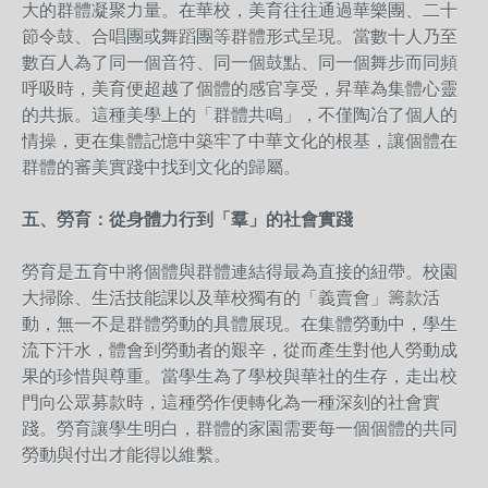
大的群體凝聚力量。在華校，美育往往通過華樂團、二十
節令鼓、合唱團或舞蹈團等群體形式呈現。當數十人乃至
數百人為了同一個音符、同一個鼓點、同一個舞步而同頻
呼吸時，美育便超越了個體的感官享受，昇華為集體心靈
的共振。這種美學上的「群體共鳴」，不僅陶冶了個人的
情操，更在集體記憶中築牢了中華文化的根基，讓個體在
群體的審美實踐中找到文化的歸屬。
五、勞育：從身體力行到「羣」的社會實踐
勞育是五育中將個體與群體連結得最為直接的紐帶。校園
大掃除、生活技能課以及華校獨有的「義賣會」籌款活
動，無一不是群體勞動的具體展現。在集體勞動中，學生
流下汗水，體會到勞動者的艱辛，從而產生對他人勞動成
果的珍惜與尊重。當學生為了學校與華社的生存，走出校
門向公眾募款時，這種勞作便轉化為一種深刻的社會實
踐。勞育讓學生明白，群體的家園需要每一個個體的共同
勞動與付出才能得以維繫。