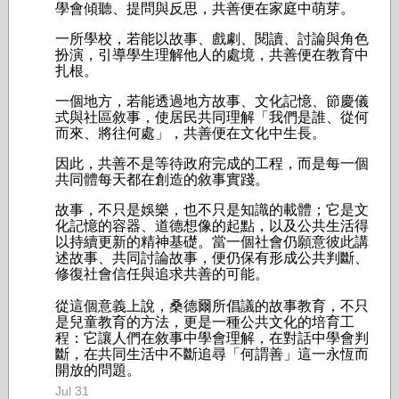
學會傾聽、提問與反思，共善便在家庭中萌芽。
一所學校，若能以故事、戲劇、閱讀、討論與角色
扮演，引導學生理解他人的處境，共善便在教育中
扎根。
一個地方，若能透過地方故事、文化記憶、節慶儀
式與社區敘事，使居民共同理解「我們是誰、從何
而來、將往何處」，共善便在文化中生長。
因此，共善不是等待政府完成的工程，而是每一個
共同體每天都在創造的敘事實踐。
故事，不只是娛樂，也不只是知識的載體；它是文
化記憶的容器、道德想像的起點，以及公共生活得
以持續更新的精神基礎。當一個社會仍願意彼此講
述故事、共同討論故事，便仍保有形成公共判斷、
修復社會信任與追求共善的可能。
從這個意義上說，桑德爾所倡議的故事教育，不只
是兒童教育的方法，更是一種公共文化的培育工
程：它讓人們在敘事中學會理解，在對話中學會判
斷，在共同生活中不斷追尋「何謂善」這一永恆而
開放的問題。
Jul 31