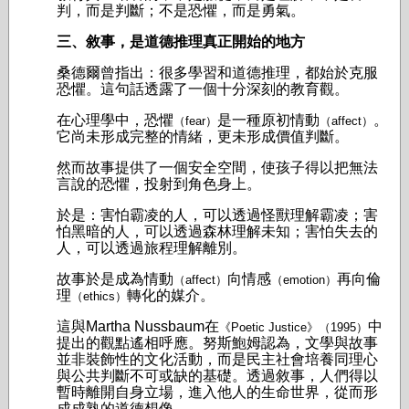
判，而是判斷；
不是恐懼，而是勇氣。
三、敘事，是道德推理真正開始的地方
桑德爾曾指出：很多學習和道德推理，都始於克服
恐懼。
這句話透露了一個十分深刻的教育觀。
在心理學中，恐懼
是一種原初情動
。
（fear）
（affect）
它尚未形成完整的情緒，更未形成價值判斷。
然而故事提供了一個安全空間，使孩子得以把無法
言說的恐懼，投射到角色身上。
於是：
害怕霸凌的人，可以透過怪獸理解霸凌；
害
怕黑暗的人，可以透過森林理解未知；
害怕失去的
人，可以透過旅程理解離別。
故事於是成為情動
向情感
再向倫
（affect）
（emotion）
理
轉化的媒介。
（ethics）
這與Martha Nussbaum在
中
《Poetic Justice》（1995）
提出的觀點遙相呼應。努斯鮑姆認為，文學與故事
並非裝飾性的文化活動，而是民主社會培養同理心
與公共判斷不可或缺的基礎。透過敘事，人們得以
暫時離開自身立場，進入他人的生命世界，從而形
成成熟的道德想像。