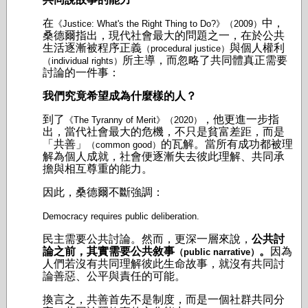
在
中，
《Justice: What's the Right Thing to Do?》（2009）
桑德爾指出，現代社會最大的問題之一，在於公共
生活逐漸被程序正義
與個人權利
（procedural justice）
所主導，而忽略了共同體真正需要
（individual rights）
討論的一件事：
我們究竟希望成為什麼樣的人？
到了
，他更進一步指
《The Tyranny of Merit》（2020）
出，當代社會最大的危機，不只是貧富差距，而是
「共善」
的瓦解。當所有成功都被理
（common good）
解為個人成就，社會便逐漸失去彼此理解、共同承
擔與相互尊重的能力。
因此，桑德爾不斷強調：
Democracy requires public deliberation.
民主需要公共討論。
然而，更深一層來說，
公共討
論之前，其實需要公共敘事
。
因為
（public narrative）
人們若沒有共同理解彼此生命故事，就沒有共同討
論善惡、公平與責任的可能。
換言之，共善首先不是制度，而是一個社群共同分