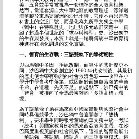
美」五育並舉常被視為一套標準的全人教育框架。
然而，當這套源自大中華地區的教育理想，漂洋過
海落腳於東馬婆羅洲的沙巴州時，它便不再只是教
科書上的空泛口號，而是化為九所華文獨立中學
（獨中）在特殊歷史、地理與多元族群夾縫中，實
踐了超過半個世紀的「求存與轉型」史。沙巴獨中
的生存與發展，本質上就是一場將傳統中華教育精
神進行在地化調適的文化實驗。
一、智育的生存戰：三語雙軌下的學術韌性
與西馬獨中多因「拒絕改制」而誕生的悲壯歷史不
同，沙巴獨中大多創立於 1960 年代改制後。其最初
的歷史使命帶有強烈的社會救濟色彩——收容在小
學升中學會考中落第、或因超齡而無處落腳的華裔
子弟。在這種「先天不足」的起點下，沙巴獨中的
「智育」被推向了全馬最複雜的「多語高標」環
境。
為了讓華裔子弟在馬來西亞國家體制與國際社會中
同時具備競爭力，沙巴獨中普遍開創了「雙軌
制」，要求學生同時報考董總的華文獨中統一考試
（統考）與國家教育部的馬來西亞教育文憑。在沙
巴高度重視英語的社會風氣下，這裡的智育發展出
「華語強、英語精、國語通」的三語並重模式。這