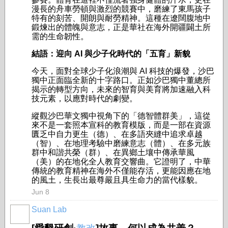
漫長的舟車勞頓與激烈的競賽中，磨練了東馬孩子
特有的刻苦、開朗與耐勞精神。這種在遼闊腹地中
鍛煉出的體魄與意志，正是華社在海外開疆闢土所
需的生命韌性。
結語：迎向 AI 與少子化時代的「五育」新貌
今天，面對全球少子化浪潮與 AI 科技的爆發，沙巴
獨中正面臨全新的十字路口。正如沙巴獨中董總所
揭示的轉型方向，未來的智育與美育將加速融入科
技元素，以應對時代的劇變。
縱觀沙巴華文獨中視角下的「德智體群美」，這從
來不是一套照本宣科的教育模版，而是一部在資源
匱乏中自力更生（德）、在多語夾縫中追求卓越
（智）、在地理考驗中磨練意志（體）、在多元族
群中和諧共榮（群）、在異鄉土壤中傳承華風
（美）的在地化全人教育交響曲。它證明了，中華
傳統的教育精神在海外不僅能存活，更能因應在地
的風土，生長出最尊嚴且具生命力的當代樣貌。
Jun 8
Suan Lab