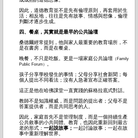
因此，道德教育並不是先有倫理原則，再套用於生
活；相反地，往往是先有故事、情感與想像，倫理
判斷才逐步生成。
四、餐桌，其實就是最早的公共論壇
桑德爾經常提到，他與家人最重要的教育場所，不
是在書房，而是在餐桌。
晚餐，不只是吃飯。
更是一場家庭公共論壇
（Family
。
Public Forum）
孩子分享學校發生的事情；
父母分享社會新聞；
每
個人提出不同看法；
沒有人急著宣布正確答案。
這正是他在哈佛課堂一直實踐的蘇格拉底式對話。
教師不是知識權威，
而是問題的提出者；
父母不是
答案提供者，
而是共同思考的人。
因此，家庭首先不是管理制度，而是一個持續生產
公共敘事的小共同體。
教育，也因此重新回到最古
老的形式：
一起說故事；
一起討論故事；
一起在故
事中重新理解世界。