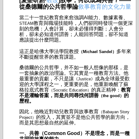
[愛墾研創·
教改
]故事，何以成為共善？——
從桑德爾的公共哲學論
敘事教育的文化力量
當二十一世紀教育愈來愈強調AI能力、數據素養、
教育與職場技能時，人們卻同時發現一個更深
STEAM
刻的危機：人會計算，卻未必懂得判斷；人會分
析，卻未必知道何謂善；人能回答問題，卻不知道
應該提出什麼問題。
這正是哈佛大學法學院教授
多年來
（Michael Sandel）
不斷提醒世界的教育課題。
桑德爾的公共哲學，并不如一般人想像的那樣，是
一套抽象的政治理論。它其實是一種教育方法。他
最重要的貢獻，不只是讓
成為全球最受歡
《Justice》
迎的大學課程之一，更重要的是，他重新喚醒了蘇
格拉底式教育
的真正精神：
教育
（Socratic Education）
不是灌輸答案，而是共同尋找何謂善
的
（the good）
歷程。
因此，他晚近對幼兒教育與故事教育
（Babayan Story
的投入，其實並不是他公共哲學的新方向，
Project）
而是其思想最自然的延伸。
一、共善（Common Good）不是理念，而是一種
共同說故事的能力