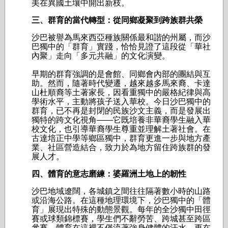
美在異國土壤中開出新枝。
三、群育的當代轉型：從同鄉凝聚到跨族群共榮
沙巴被譽為馬來西亞種族關係最和諧的州屬，而沙
巴獨中的「群育」實踐，恰恰見證了這段從「華社
內聚」走向「多元共融」的文化演變。
早期的群育強調的是會館、同鄉會內部的團結與互
助。然而，隨著時代變遷，越來越多馬來裔、卡達
山杜順裔等土著家長，因看重獨中的嚴格紀律與高
學術水平，主動將孩子送入華校。今日沙巴獨中的
群育，已不再是封閉的民族沙文主義，而是發展出
獨特的跨文化視角——它既培養非華裔學生融入華
校文化，也引導華裔學生尊重並理解土著社會。在
古達培正中學等鄉區獨中，群育更進一步與地方產
業、社區營造結合，致力於為地方留住跨族群的發
展人才。
四、體育的意志磨練：婆羅洲土地上的韌性
沙巴地域遼闊，各城鎮之間往往隔著數小時的山路
或沿海公路。在這種地理環境下，沙巴獨中的「體
育」展現出特殊的動態景觀。每年的全沙獨中田徑
賽或球類錦標賽，學生們不辭勞苦、跨城甚至跨區
參賽。體育在這裡不僅流著強身健體的汗水，更在