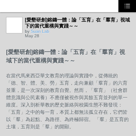
[愛墾研創]鎔鑄一體：論「五育」在「羣育」視域
下的當代重構與實踐～～
by
Suan Lab
May 28
[愛墾研創]鎔鑄一體：論「五育」在「羣育」視
域下的當代重構與實踐～～
在當代馬來西亞華文教育的理論與實踐中，從傳統的
「德、智、體、美、勞」五育，走向兼顧「羣育」的六育
並重，是一次深刻的教育自覺。然而，「羣育」（社會群
體意識與公民素養）不應僅被視作與其餘五育並列的單一
維度。深入剖析華教的歷史脈絡與校園生態不難發現：
「五育」之中的每一育，本質上都無法孤立存在，它們皆
以「羣」為起點、為路徑、為終極歸宿。 「羣」是五育的
土壤，五育則是「羣」的開顯。