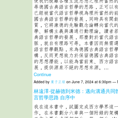
使我們脫離各種主流思想之理所當然
尋德國古典語言哲學的思路，正可以
已經被當代語言哲學視為理所當然的
國古典語言哲學的發展，同時具有開
質，它將康德的先驗觀念論轉向當代
學、解構主義與溝通行動理論。讀者
典語言哲學的發展，那麼對於當代語
脈，就自有理路可尋。本書因而無需
語言哲學觀點，來為德國古典語言哲
構，反而更想致力於保留德國古典語
的思想潛能，以能為當前東、西方語
展，提供源泉不絕的思想來源。…
Continue
Added by
葉子正绿
on June 7, 2024 at 6:30pm —
林遠澤·從赫德到米德：邁向溝通共同
言哲學思路 自序中
我在這本書中，試圖完成西方學界這
作。在本書劃分六章與一個附錄的架