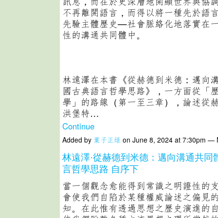
訊息，而在於更深層地開顯世界與協
不再離開語言，而得以將一種先於語
先驗主體歷史—社會脈絡化地落實在
性的溝通共同體中。
林遠澤在本書《從赫德到米德：邁向
國古典語言哲學思路》，一方面從「
學」的路線（第一至三章），論述從
洪堡特…
Continue
Added by
葉子正绿
on June 8, 2024 at 7:30pm —
林遠澤·從赫德到米德：邁向溝通共同
言哲學思路 自序下
當一個觀念愈能得到常識之明證性的
會使我們自陷於某種權威論述之偏見
知。在此惟有透過思想之歷史演進的