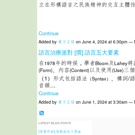
立在形構語言之民族精神的交互主體
Continue
Added by
葉子正绿
on June 4, 2024 at 6:30pm —
語言治療派對 [撰] 語言五大要素
在
年的時候，學者
及
將
1978
Bloom
Lahey
、內容
以及使用
三個
(Form)
(Content)
(Use)
（1）形式包括語法
、構詞/
（Syntax）
音韻…
Continue
Added by
葉子正绿
on June 1, 2024 at 3:30am —
LATEST BLOG POSTS
[愛墾研創] 情動創造力理論