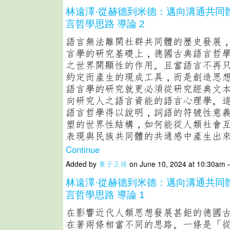
林遠澤·從赫德到米德：邁向溝通共同
言哲學思路 導論 2
語言無法離開社群共同體的歷史發展
言學的研究基礎上，德國古典語言哲
之世界開顯性的作用。且當語言不再
約定而產生的現成工具，而是創造思
語言學的研究就更必須從研究經典文
向研究人之語言資能的語言心理學。
語言哲學得以說明，詞語的符號性意
塑的世界性結構，如何能從人類社會
表現與民族共同體的共通感中產生出
Continue
Added by
葉子正绿
on June 10, 2024 at 10:30am
林遠澤·從赫德到米德：邁向溝通共同
言哲學思路 導論 1
在影響近代人類思想發展甚鉅的德國
在著兩條相當不同的思路。一條是「