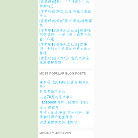
[愛墾研創]黎佐〈三行連句〉的
情動時分
[愛墾研創·嫣然]此在·存在與情動
生成
[愛墾研創·嫣然]算術·網速·情動藝
術
[愛墾網17週年紀念社論] 從哪吒
到愛墾網：一個中華文創預言的
當下印證
[愛墾網17週年紀念社論] 愛墾
網：全球文化景觀的中華文創人
坐標
[愛墾研創]《哪吒》當代文創産
業結構轉變點
MOST POPULAR BLOG POSTS
陳明發《2019新冠肺炎 觀察紀
事》
只羨鴛鴦不羨仙
人生70是怎麽回事？
Facebook 情缘：随便看你都行
冰心·櫻花讚
陳楨：拳道·蓮花·意大利粉—黃
偉聯師傅的養生禪學
波德萊爾散文詩·沈醉吧
MONTHLY ARCHIVES