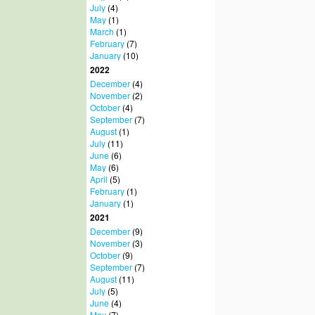
July
(4)
May
(1)
March
(1)
February
(7)
January
(10)
2022
December
(4)
November
(2)
October
(4)
September
(7)
August
(1)
July
(11)
June
(6)
May
(6)
April
(5)
February
(1)
January
(1)
2021
December
(9)
November
(3)
October
(9)
September
(7)
August
(11)
July
(5)
June
(4)
May
(7)