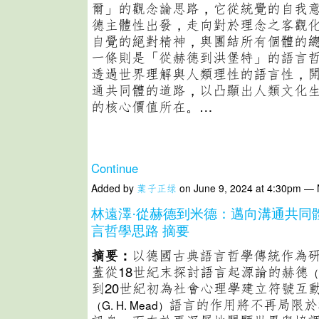
爾」的觀念論思路，它從統覺的自我
德主體性出發，走向對於理念之客觀
自覺的絕對精神，與團結所有個體的
一條則是「從赫德到洪堡特」的語言
透過世界理解與人類理性的語言性，
通共同體的道路，以凸顯出人類文化
的核心價值所在。…
Continue
Added by
葉子正绿
on June 9, 2024 at 4:30pm —
林遠澤·從赫德到米德：邁向溝通共同
言哲學思路 摘要
摘要：
以德國古典語言哲學傳統作為
蓋從18世紀末探討語言起源論的赫德
（
到20世紀初為社會心理學建立符號互
語言的作用將不再局限於
（G. H. Mead）