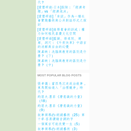
代？
[愛墾研創·日本]裂隙：「經濟奇
蹟」vs 「經濟泡沫」
[愛墾研創]「食談」作為一種社
會實踐藝術與公共對話形式之探
討
[愛墾研創]春節餐會的訓戒：權
力如何殖民喜慶文化空間
[愛墾研創]監獄、修道院、逥
廊、洞穴：《午夜快車》中語言
的消解與自由的幻覺
陳嘉映︱洗腦與教育的區別是什
麼？（下）
陳嘉映︱洗腦與教育的區別是什
麼？（中）
MOST POPULAR BLOG POSTS
張孝儀：當西馬沉迷政治敘事，
東馬開始進入「治理競爭」時
代？
約瑟夫·墨菲《潛意識的力量》
（18）
約瑟夫·墨菲《潛意識的力量》
（9）
叙事領導の-朗誦藝術（25）第
十章·容易讀錯音調的字
一個寓言可能改變一生（5）
叙事領導の-朗誦藝術（3）