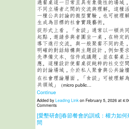
過餐桌這一日常且具有象徵性的場域
不同立場者之間的交流與理解。這種
一種公共討論的微型實驗，也可被理
生成為目標的社會實踐藝術。
從形式上看，「食談」通常以一頓共
起點，邀請參與者圍坐一桌，在特定
導下進行交流。與一般聚餐不同的是
明確的對話結構與主題設計，例如要
先準備文本、信件或議題，並在餐桌
應。這種設計使餐桌從純粹的社交空
的討論場域，介於私人聚會與公共論
在社會理論層面，「食談」可被理解
共領域」
（micro public…
Continue
Added by
Leading Link
on February 5, 2026 at 4
Comments
[愛墾研創]春節餐會的訓戒：權力如
間