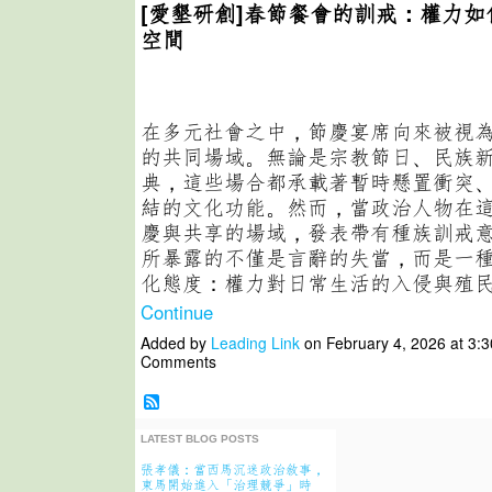
[愛墾研創]春節餐會的訓戒：權力
空間
在多元社會之中，節慶宴席向來被視
的共同場域。無論是宗教節日、民族
典，這些場合都承載著暫時懸置衝突
結的文化功能。然而，當政治人物在
慶與共享的場域，發表帶有種族訓戒
所暴露的不僅是言辭的失當，而是一
化態度：權力對日常生活的入侵與殖
Continue
Added by
Leading Link
on February 4, 2026 at 3
Comments
LATEST BLOG POSTS
張孝儀：當西馬沉迷政治敘事，
東馬開始進入「治理競爭」時