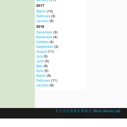
2017
March
(10)
February
(3)
January
(6)
2016
December
(3)
November
(4)
October
(4)
September
(3)
August
(11)
July
(3)
June
(5)
May
(6)
April
(5)
March
(9)
February
(11)
January
(9)
© 2026 Created by
馬來西亞微電影實驗室 Micro Movie Lab
.
Powered by