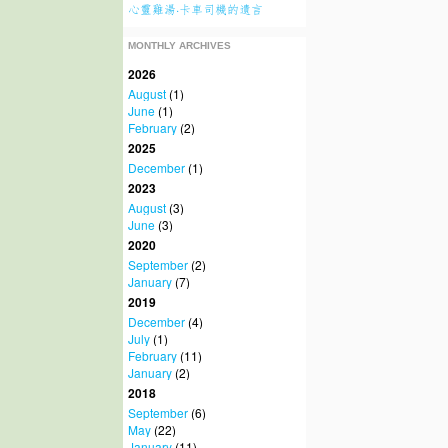
心靈雞湯·卡車司機的遺言
MONTHLY ARCHIVES
2026
August
(1)
June
(1)
February
(2)
2025
December
(1)
2023
August
(3)
June
(3)
2020
September
(2)
January
(7)
2019
December
(4)
July
(1)
February
(11)
January
(2)
2018
September
(6)
May
(22)
January
(11)