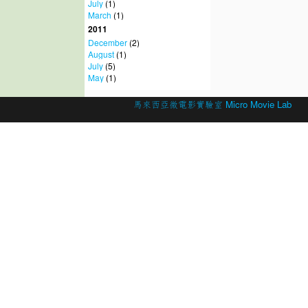
July
(1)
March
(1)
2011
December
(2)
August
(1)
July
(5)
May
(1)
© 2026 Created by
馬來西亞微電影實驗室 Micro Movie Lab
.
Powered by