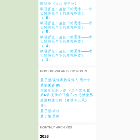
陳明發《成功·擬仿物》
歐陽哲生：盛世下的憂患——中
西關係視角下的康雍乾盛世
（16）
歐陽哲生：盛世下的憂患——中
西關係視角下的康雍乾盛世
（15）
歐陽哲生：盛世下的憂患——中
西關係視角下的康雍乾盛世
（14）
歐陽哲生：盛世下的憂患——中
西關係視角下的康雍乾盛世
（13）
MOST POPULAR BLOG POSTS
豐子愷·故鄉風物故鄉人·癩六伯
愛情獨白 99
孫風葉原創小說 《灰色禁地 II》
第4章·愛情的代價 2 の 悲慘世界
解讀魏德圣的《賽德克巴萊》
重生
豐子愷·楊柳
豐子愷·翦網
MONTHLY ARCHIVES
2026