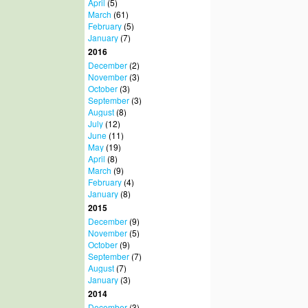
April
(5)
March
(61)
February
(5)
January
(7)
2016
December
(2)
November
(3)
October
(3)
September
(3)
August
(8)
July
(12)
June
(11)
May
(19)
April
(8)
March
(9)
February
(4)
January
(8)
2015
December
(9)
November
(5)
October
(9)
September
(7)
August
(7)
January
(3)
2014
December
(3)