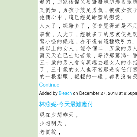
避開，回家後偏又要癡癡地想那男孩
又例如，男孩子鼓足勇氣，摸摸女孩
他倆心中，這已經是甜蜜的戀愛。
人大了，經驗多了，便會覺得這是不
事實，人大了，經驗多了的悲哀便是
驚小怪的樂趣，亦不復有這種吸引力
歲以上的女人，能令個二十五歲的男
而天天在巴士站苦候，等待那驚鴻一
三十歲的男人會有興趣去碰女人的小
了，三十歲的女人也不當那是有任何
的一根指頭，輕輕的一碰，都再沒有
Continue
Added by
Bleach
on December 27, 2018 at 9:50
林燕妮·今天最難應付
現在少想昨天，
少想明天，
老實說，