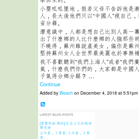
小嬰呱呱墜地，假若父母不告訴他是
人，長大後他們只以“中國人”視自己
省分籍。
潛意識中，人都是想自己比別人高一
出了什麽鄉的人比什麽鄉的人強那些
不曉得，蘇州雖說產美女，偏你是蘇
堅持蘇州女人全世界最美麗也於事無
我不喜歡聽到“我們上海人”或者“我們
氣，什麽我們你們的，大家都是中國
子氣得分鄉分縣？ …
Continue
Added by
Bleach
on December 4, 2018 at 5:51p
LATEST BLOG POSTS
[愛墾研創·嫣然] 紅豆文化的植物
學思辨
去年貧，不算貧; 今年貧，才算
貧。