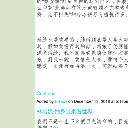
的“嫁女餅”紅紅白白的送到門來，多
面印著“此券如有塗汙或破爛不完整者
餅，恕不掛失”的冷冰餅券有禮貌得多
婚紗也是重要的，結婚到底是人生大
起，假如負擔得起的話，新娘子仍應
漂亮婚紗。我不高興看見隨便穿件衣
娘，對我來說，愛情是大事，愛情令
戀愛一次便有如再活一次，何況結婚
Continue
Added by
Bleach
on December 13, 2018 at 5:16
林燕妮·抽身出來看世界
我們不是一生下來便目光淺窄的，目
學回來的。