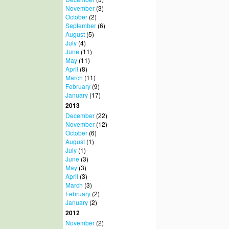
November
(3)
October
(2)
September
(6)
August
(5)
July
(4)
June
(11)
May
(11)
April
(8)
March
(11)
February
(9)
January
(17)
2013
December
(22)
November
(12)
October
(6)
August
(1)
July
(1)
June
(3)
May
(3)
April
(3)
March
(3)
February
(2)
January
(2)
2012
November
(2)