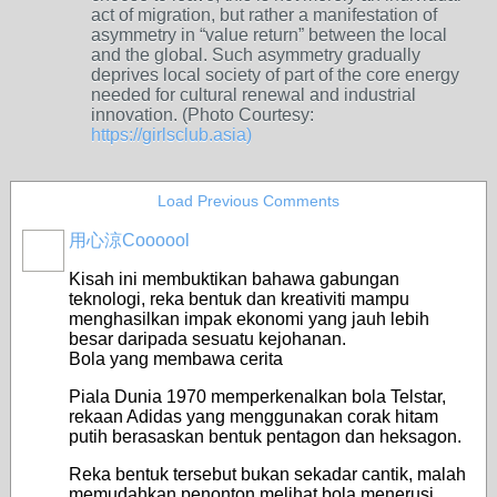
act of migration, but rather a manifestation of
asymmetry in “value return” between the local
and the global. Such asymmetry gradually
deprives local society of part of the core energy
needed for cultural renewal and industrial
innovation. (
Photo Courtesy:
https://girlsclub.asia)
Load Previous Comments
用心涼Coooool
Kisah ini membuktikan bahawa gabungan
teknologi, reka bentuk dan kreativiti mampu
menghasilkan impak ekonomi yang jauh lebih
besar daripada sesuatu kejohanan.
Bola yang membawa cerita
Piala Dunia 1970 memperkenalkan bola Telstar,
rekaan Adidas yang menggunakan corak hitam
putih berasaskan bentuk pentagon dan heksagon.
Reka bentuk tersebut bukan sekadar cantik, malah
memudahkan penonton melihat bola menerusi