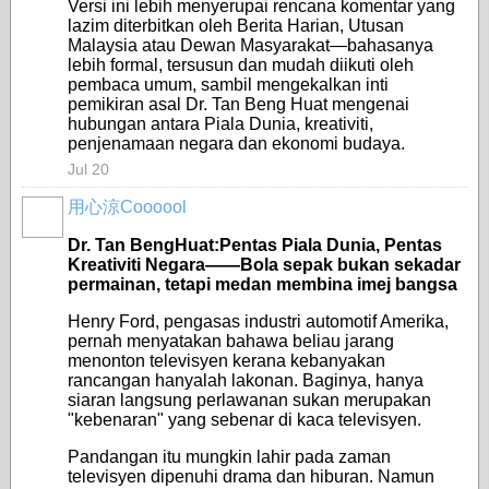
Versi ini lebih menyerupai rencana komentar yang
lazim diterbitkan oleh Berita Harian, Utusan
Malaysia atau Dewan Masyarakat—bahasanya
lebih formal, tersusun dan mudah diikuti oleh
pembaca umum, sambil mengekalkan inti
pemikiran asal Dr. Tan Beng Huat mengenai
hubungan antara Piala Dunia, kreativiti,
penjenamaan negara dan ekonomi budaya.
Jul 20
用心涼Coooool
Dr. Tan BengHuat:Pentas Piala Dunia, Pentas
Kreativiti Negara——Bola sepak bukan sekadar
permainan, tetapi medan membina imej bangsa
Henry Ford, pengasas industri automotif Amerika,
pernah menyatakan bahawa beliau jarang
menonton televisyen kerana kebanyakan
rancangan hanyalah lakonan. Baginya, hanya
siaran langsung perlawanan sukan merupakan
"kebenaran" yang sebenar di kaca televisyen.
Pandangan itu mungkin lahir pada zaman
televisyen dipenuhi drama dan hiburan. Namun