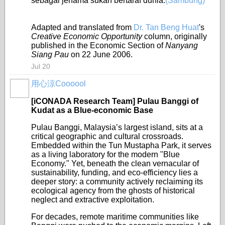
sebagai jenama sukan bertaraf dunia.
(Sambung)
Adapted and translated from
Dr. Tan Beng Huat
's
Creative Economic Opportunity
column, originally
published in the Economic Section of
Nanyang
Siang Pau
on 22 June 2006.
Jul 20
用心涼Coooool
[iCONADA Research Team] Pulau Banggi of
Kudat as a Blue-economic Base
Pulau Banggi, Malaysia’s largest island, sits at a
critical geographic and cultural crossroads.
Embedded within the Tun Mustapha Park, it serves
as a living laboratory for the modern "Blue
Economy." Yet, beneath the clean vernacular of
sustainability, funding, and eco-efficiency lies a
deeper story: a community actively reclaiming its
ecological agency from the ghosts of historical
neglect and extractive exploitation.
For decades, remote maritime communities like