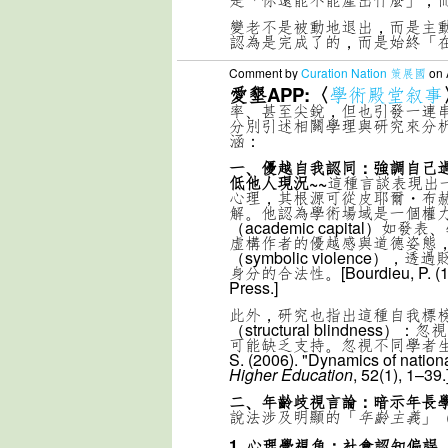
變老不是被動地退出，而是主動地
認為是完成了的，而是始終「
Comment by
Curation Nation 策展國
on 
愛墾APP:〈
學術殿堂叙事
率、甚至尖銳，但也引發一連
分別引述相關學理與研究來分析
涵：
一、優越自我認同：強調自己
低他人現況~~
這種言談表現出
心理，其根源可從皮耶爾・布赫迪厄
解。他認為學術場域是一個權
（academic capital
虚構作者的優越感與道德姿態
（symbolic violenc
身分的合法性。[Bourdieu, P. (1
Press.]
此外，研究也指出這種自我標
（structural blindn
可能缺乏支持。忽視不同學者生命階
S. (2006). "Dynamics of nationa
Higher Education
, 52(1), 1–39.
二、年齡歧視言論：暗示年長學
說法涉及明顯的「
年齡主義
」
1.
心理學視角：社會認知偏誤