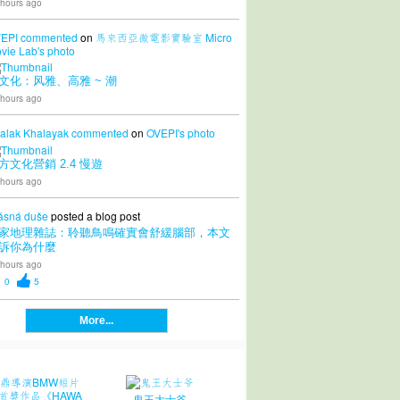
 hours ago
EPI
commented
on
馬來西亞微電影實驗室 Micro
vie Lab's
photo
文化：风雅、高雅 ~ 潮
 hours ago
alak Khalayak
commented
on
OVEPI's
photo
方文化營銷 2.4 慢遊
 hours ago
ásná duše
posted a blog post
家地理雜誌：聆聽鳥鳴確實會舒緩腦部，本文
訴你為什麼
 hours ago
0
5
More...
鬼王大士爷