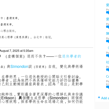
愛
Po
北市：臺灣東華。
Po
：臺灣東華。
：心理出版社。
陳
）。發展心理學（黃惠真譯）。台北市：桂冠。
Po
August 7, 2025 at 5:35am
Po
〉
（虚構個案）
退而不休？——一位
退休學者的
與
Simondon
談
自我、變化與學術場
克森）
（西蒙東）
Po
，在學術界，一位退休教授的公開貼文引發討論。
Cr
的學者，認為他們不再具備研究能力卻仍佔據舞
Po
自己則主動婉拒講座與發表，認為「退出」是對學
9:
的純粹性，實則蘊含著更深層的心理掙扎與身份議
ikson）
與
個體生成哲學（Simondon）兩個視
Add a
與心理狀態，探索學術生命在退場之後，如何仍能