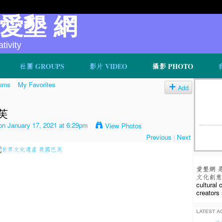
v 愛墾 網
ivity
社團 GROUPS
影片 VIDEO
攝影 PHOTO
ums
My Favorites
Add
芙
n January 17, 2021 at 6:29pm
View Photos
Previous
|
Next
愛墾網 
文化創意人
cultural
creators 
LATEST AC