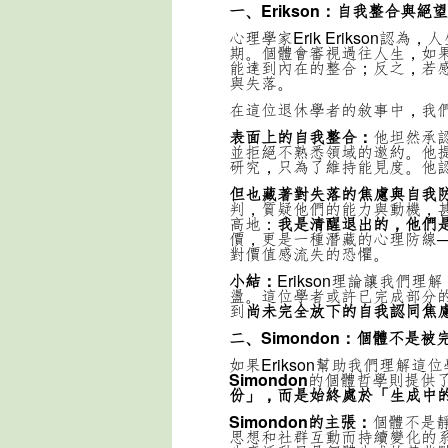
一、Erikson
：自我整合與絕望
心理學家Erik Erikson認
期。個體會審視過往人生，如
能達到內在的整合；反之，若
與失落。
在這位退休學者的敘事中，我
表面上的自我整合：
他坦然承
並拒絕不熟悉領域的邀約。他
研究，只為了維持能見度。他
但也藏著對失落的焦慮與自我
判，質疑他們的能力與動機，
高地：
我是清醒退出的，他們
價，更是一種潛藏的心理防線
對價值感流失的恐懼。
小結：
Erikson理論讓我
盪。這位學者或許已完成部分
到
尚未完全放下的自我認同焦
二、Simondon
：個體不是被
如果Erikson幫助我們理解
Simondon
的個體哲學則提供
份」，而是始終處於「生成中
Simondon
的主張：
個體不是
思想和社群互動而持續變化的