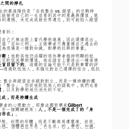
之間的掙扎
為，人生的最後階段是「自我整合 vs. 絕望」的交戰時
果能接受自己的一生並看到其中的意義與價值，就
感到遺憾、未完成或被世界遺忘，則可能陷入絕望
們看到：
認自己已無法跟上當代學術進展，因此選擇退出，
提倡「自知之明」，主張學者不應重複自己過去的
認為退場是一種對知識、對學術社群的尊重。
防衛：
他對其他仍活躍的退休學者抱持明顯的批
甚至貶低其學術價值。他在語言上營造出一種道德
是盲目留下的
。這樣的言論可能不只是對事實的評
──透過貶低他人，來強化對自己選擇的信念，抵抗
們理解：整合與絕望並非絕對對立，而是一種持續的擺
的「整合」，但從他貶低他人的語氣中，我們也看
慮
，以及對學術地位消失的不安。
完成，而是持續生成
這位學者的心理動力，那麼法國哲學家
Gilbert
了另一個關鍵視角：
人，不是一個完成了的「身
的存在」
。
靜態、封閉的形體，而是不斷與周遭環境、技術、
系統。個體與世界是「共生成」的，學術、知識、