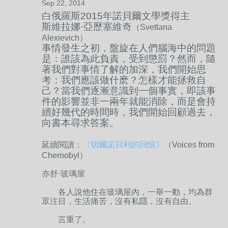
Sep 22, 2014
白俄羅斯2015年諾貝爾文學獎得主
斯維拉娜·亞歷塞維奇
（Svetlana
Alexievich）
事情發生之初，盤旋在人們腦海中的問題
是：誰該為此負責，受到懲罰？然而，隨
著我們對事情了解的加深，我們開始思
考：我們應該做什麽？怎樣才能拯救自
己？當我們逐漸意識到一個事實，即該事
件的影響並非一兩年就能消除，而是會持
續好幾代的時間時，我們開始回顧過去，
向書本尋求答案。
延續閱讀：
《切爾諾貝利的回憶》
（Voices from
Chernobyl）
亦舒·玻璃屋
各人說他住在玻璃屋內，一舉一動，均為群
眾注目，生活痛苦，沒有私隱，沒有自由。
言重了。