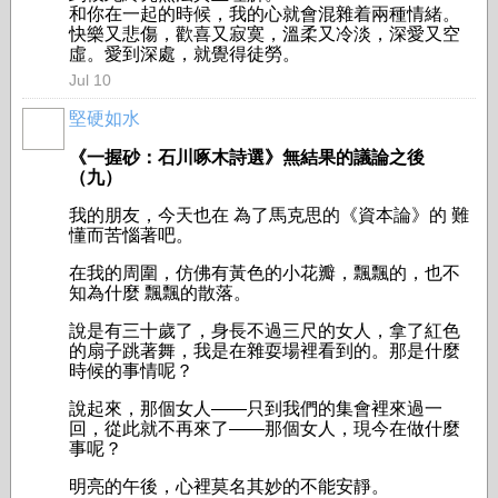
和你在一起的時候，我的心就會混雜着兩種情緒。
快樂又悲傷，歡喜又寂寞，溫柔又冷淡，深愛又空
虛。愛到深處，就覺得徒勞。
Jul 10
堅硬如水
《一握砂：石川啄木詩選》無結果的議論之後
（九）
我的朋友，今天也在 為了馬克思的《資本論》的 難
懂而苦惱著吧。
在我的周圍，仿佛有黃色的小花瓣，飄飄的，也不
知為什麼 飄飄的散落。
說是有三十歲了，身長不過三尺的女人，拿了紅色
的扇子跳著舞，我是在雜耍場裡看到的。那是什麼
時候的事情呢？
說起來，那個女人——只到我們的集會裡來過一
回，從此就不再來了——那個女人，現今在做什麼
事呢？
明亮的午後，心裡莫名其妙的不能安靜。