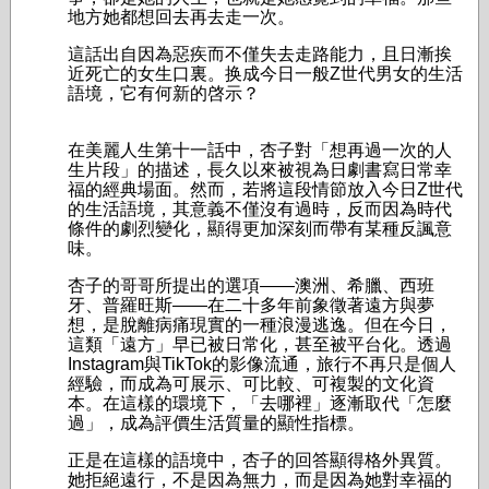
地方她都想回去再去走一次。
這話出自因為惡疾而不僅失去走路能力，且日漸挨
近死亡的女生口裏。换成今日一般Z世代男女的生活
語境，它有何新的啓示？
在美麗人生第十一話中，杏子對「想再過一次的人
生片段」的描述，長久以來被視為日劇書寫日常幸
福的經典場面。然而，若將這段情節放入今日Z世代
的生活語境，其意義不僅沒有過時，反而因為時代
條件的劇烈變化，顯得更加深刻而帶有某種反諷意
味。
杏子的哥哥所提出的選項——澳洲、希臘、西班
牙、普羅旺斯——在二十多年前象徵著遠方與夢
想，是脫離病痛現實的一種浪漫逃逸。但在今日，
這類「遠方」早已被日常化，甚至被平台化。透過
Instagram與TikTok的影像流通，旅行不再只是個人
經驗，而成為可展示、可比較、可複製的文化資
本。在這樣的環境下，「去哪裡」逐漸取代「怎麼
過」，成為評價生活質量的顯性指標。
正是在這樣的語境中，杏子的回答顯得格外異質。
她拒絕遠行，不是因為無力，而是因為她對幸福的