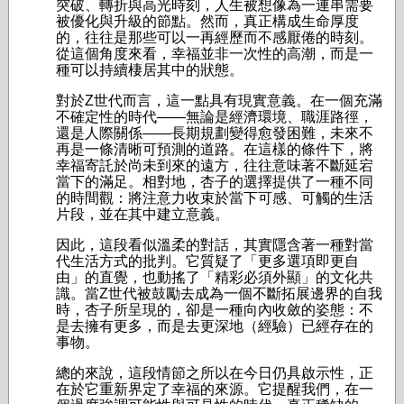
突破、轉折與高光時刻，人生被想像為一連串需要
被優化與升級的節點。然而，真正構成生命厚度
的，往往是那些可以一再經歷而不感厭倦的時刻。
從這個角度來看，幸福並非一次性的高潮，而是一
種可以持續棲居其中的狀態。
對於Z世代而言，這一點具有現實意義。在一個充滿
不確定性的時代——無論是經濟環境、職涯路徑，
還是人際關係——長期規劃變得愈發困難，未來不
再是一條清晰可預測的道路。在這樣的條件下，將
幸福寄託於尚未到來的遠方，往往意味著不斷延宕
當下的滿足。相對地，杏子的選擇提供了一種不同
的時間觀：將注意力收束於當下可感、可觸的生活
片段，並在其中建立意義。
因此，這段看似溫柔的對話，其實隱含著一種對當
代生活方式的批判。它質疑了「更多選項即更自
由」的直覺，也動搖了「精彩必須外顯」的文化共
識。當Z世代被鼓勵去成為一個不斷拓展邊界的自我
時，杏子所呈現的，卻是一種向內收斂的姿態：不
是去擁有更多，而是去更深地（經驗）已經存在的
事物。
總的來說，這段情節之所以在今日仍具啟示性，正
在於它重新界定了幸福的來源。它提醒我們，在一