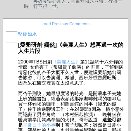
英雄見慣亦常人，宇宙無限式宣傳，行得一
時，行不得一世。
Load Previous Comments
堅硬如水
[愛墾研創·嫣然]《美麗人生》想再過一次的
人生片段
2000年TBS日劇
《美麗人生》
第11話約十六分鐘的
情節: 女角杏子（常盤貴子飾演）的哥哥，了解到病
情惡化後的杏子大概不久人世，便建議要陪她出國
去旅游，可以去澳洲、希臘、西班牙或普羅旺斯，
因為呆在醫院裡實在太沒意思了。
而杏子則說，她最想度過的時光，是開著車子去她
上班的圖書館，經過表參路那家咖啡難喝的咖啡店
買一杯難喝的咖啡；和圖書館的同事（後來的嫂
子）佐千繪邊聊邊工作；在246國道因為一樁小意外
而認識了男主角柊二（木村拓哉飾演）；晚餐坐在
暖桌前享用媽媽凖備的火鍋。哥哥說道：
這些可都
是
平常日子的小事
啊！
杏子却回答：雖然是日常小
事，卻是她的人生，也就是她感覺到的幸福。那些