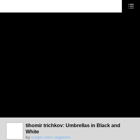
tihomir trichkov: Umbrellas in Black and
White
by
corps sans organes