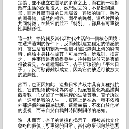
定義，並不建立在選項的多寡之上，而在於一種對
既有生活的深度投入。她想回去的，不是壯闊風
景，而是具體而微的日常場景：難喝的咖啡、熟悉
的圖書館、偶然的相遇、圍坐的晚餐。這些片段的
共同特徵，在於它們並不「特別」，卻具有可重複
性與關係性。
這一點，恰恰觸及當代Z世代生活的一個核心困境：
在選擇過剩的條件下，反而難以建立穩定的情感依
附。當生活被切割為一個個可被記錄與上傳的瞬間
時，經驗本身往往被其「可展示性」所規訓。換言
之，一件事情是否值得發生，往往取決於它是否值
得被看見。在這種邏輯下，杏子所珍視的「平常日
子」，反而顯得難以成立，因為它們缺乏可被放大
的戲劇性。
然而，也正因如此，這些日常片段才具有某種抵抗
性。它們拒絕被轉化為內容，拒絕被量化為點讚與
觀看數，而保留了一種純粹的生活質地。杏子所說
的「這就是我的人生」，實際上是在為一種不依賴
外部評價的幸福感辯護。這種幸福，不來自於他者
的凝視，而來自於自我對時間與關係的感知。
進一步而言，杏子的選擇也揭示了一種被當代文化
忽略的價值：可重複的日常。當代敘事傾向於強調