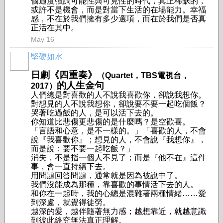
個過度強調可能性與可見性的時代，真正稀缺的，
或許不是機會，而是對當下生活的在場能力。幸福
感，不在於我們擁有多少選項，而在於我們是否真
正活在其中。
May 16
堅硬如水
日劇《四重奏》
（Quartet，TBS電視台，
的人生金句
2017）
人們總是對喜歡的人不說我喜歡你，卻說我想你。
對想見的人不說我想你，卻說要不要一起吃個飯？
哭著吃過飯的人，是可以活下去的。
你知道比悲傷更悲傷的是什麼嗎？是空歡喜。
「言語和心意，是不一樣的。」「喜歡的人，不會
說『我喜歡你』；想見的人，不會說『我想你』，
而是說：要不要一起吃飯？」
消失，不是指一個人不見了；而是『他不在』這件
事，會一直持續下去。
用問題回答問題，通常就是因為被說中了。
我們沒能成為那種，靠喜歡的事情活下去的人。
和你在一起時，我的心總是混雜著兩種情緒……愛
到深處，就覺得徒勞。
越深的愛，越伴隨著無力感；越想靠近，就越意識
到彼此終究無法真正理解。