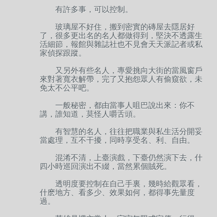
有許多事，可以控制。
玻璃屋不好住，搬到密實的磚屋去隱居好
了，很多更出名的名人都做得到，堅決不透露生
活細節，報館與雜誌社也不見會天天派記者或私
家偵探跟蹤。
又另外有些名人，專愛挑向大街的當風窗戶
來對著寬衣解帶，完了又抱怨眾人有偷窺欲，未
免太不公平吧。
一般秘密，都由當事人咀巴說出來：你不
講，誰知道，莫怪人嚼舌頭。
有智慧的名人，往往把職業與私生活分開妥
當處理，互不干擾，同時享受名、利、自由。
混淆不清，上臺演戲，下臺仍然演下去，什
四小時巡回演出不綴，當然累個賊死。
透明度要控制在自己手裏，幾時給觀眾看，
什麽地方、看多少、效果如何，都得事先量度
過。