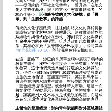
文獨立中學（獨中）正迎來前所未有的角色蛻變
——從傳統的「華社文化堡壘」，晉升為「在地文
創人才孵化基地」與「跨文化生態敘事轉譯者」的
核心生態位。
傳統符號的資本化解構：從「展
示」到「生態敘事」的跨越
傳統的文化保護政策，往往傾向將文化封存於博物
館或特定文化村中進行静態展示。這種做法雖然能
延續物件與儀式的外在形式，卻割裂了文化與當代
社會生產力的有機聯繫。哈芝芝政府此次推動的政
策，其核心在於「妥善轉化沙巴故事」，並將其與
[海洋溫差能
]
等前沿綠色科技相結合。
（OTEC）
在這一脈絡下，沙巴的 9 所華文獨中展現了獨特的
教育主體性。獨中生長年接受「三語並重」的雙軌
制教育，這使他們天然具備跨語境的文化轉譯能
力。他們不僅能深刻理解巴瑤族的海洋智慧與嘉達
山族的土地倫理，更能運用華語、英語與馬來語，
將這些在地的永續共生故事，對接到西方前沿的
「藍色經濟循環模型」或全球華人市場。這是一次
將文化從「被動展示」轉為主動「生態敘事」的跨
越，讓婆羅洲文化不再只是被凝視的客體，而是成
為在全球環境與文化產業鏈中流動的高價值產品。
主體性的雙重錨定：對內青年賦能與對外區域團結