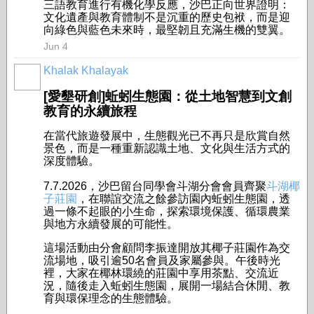
三語教育進行有機化學反應，沙巴正向世界證明：
文化遺產與教育體制不是沉重的歷史包袱，而是迎
向綠色與藍色未來時，最堅韌且充滿生機的雙翼。
Jun 4
Khalak Khalayak
[愛墾研創]蚯蚓生態園：從土地智慧到文創
教育的永續旅程
在當代旅遊發展中，生態觀光已不再只是欣賞自然
景色，而是一種重新認識土地、文化與生活方式的
深度體驗。
7.7.2026，沙巴留台同學會斗湖分會會員齊聚
斗湖椰
子莊園
，在聯誼交流之餘參訪園內蚯蚓生態園，透
過一條不起眼的小生命，探索環境保護、循環農業
與地方永續發展的可能性。
這場活動由分會顧問李振達開放其椰子莊園作為交
流場地，吸引逾50名會員及家屬參與。午後時光
裡，大家在椰林環繞的莊園中享用茶點、交流近
況，隨後走入蚯蚓生態園，展開一場結合休閒、教
育與環保理念的生態體驗。