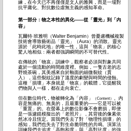
練，在今天已不再僅僅是文人的雅興，而是一場對
抗平庸化、對抗數位虛無主義的感知革命。
第一部分：物之本性的異化——從「靈光」到「內
容」
瓦爾特·班雅明（Walter Benjamin）曾憂慮機械複製
技術會導致藝術品「靈光」（Aura）的消散。靈光
源於「此時此地」的唯一性，這與「物哀」的核心
驚人地相似：兩者都強調瞬間的不可替代性。
在傳統的「物哀」訓練中，觀察者必須與對象共同
處於一個流動的時間維度裡。例如，一隻古老的志
野燒茶碗，其美感來自於釉面的細微裂紋（貫
入），這些裂紋記錄了溫度的劇變與時間的侵蝕。
這種「損壞」本身就是「物哀」的載體，它提醒我
們物與人一樣，都在走向衰亡。
但在數位時代，物被轉化為「內容」
。內
（Content）
容是無痛的、無臭的，且最重要的——它是可以被
「重置」的。在螢幕上的數位影像不會磨損，即便
是一張濾鏡模擬出的「老照片」，其背後的像素依
然冰冷且恆定。當我們失去了對「物理性損壞」的
感知，我們也失去了對生命脆弱性的共鳴。演算法
訓練我們去追求「高飽和度」與「高對比度」的強