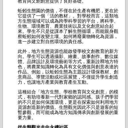
教育與文創創意提供了良好基礎。
蚯蚓生態園的價值，不僅在於生產有機肥，更在於
它提供了一個「活的教材」。對學校而言，這類地
方生態場域可以成為跨學科學習的平台，將科學、
生物、環境教育、農業技術以及文化創意結合起
來。學生不只是從課本了解生態循環，而能親身觀
察蚯蚓如何改變土壤、如何將廢棄物轉化為資源，
進一步建立對自然環境的責任感。
此外，地方生態資源也能啟發學校文創教育的新方
向。學生可以透過攝影、繪畫、故事創作、數位媒
體、品牌設計及環境藝術等方式，重新詮釋地方特
色，將農業知識轉化為具有文化價值與創意表達的
作品。例如，以蚯蚓生態為主題設計環保教材、創
意商品、導覽活動或社區展覽，不僅提升學生創造
力，也讓地方產業與教育產生互動。
這種結合「地方生態、學校教育與文化創意」的模
式，有助培養新一代對家鄉的認同感。孩子們學習
的不只是如何保護環境，更是在探索如何利用地方
資源創造新的價值。生態觀光因此不只是遊客的短
暫參觀，而可能成為地方知識傳承與創新發展的重
要力量。
從生態觀光走向永續社區