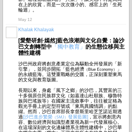
在上的欣賞，而是一次次微小的、感官上的「生死
輪迴」。
May 12
Khalak Khalayak
[愛墾研創·嫣然]藍色浪潮與文化自覺：論沙
巴文創轉型中
「獨中教育」
的生態位移與主
體性建構
沙巴州政府將創意產業定位為驅動全州發展的「新
引擎」，並同步開拓「藍色經濟
」
（Blue Economy）
的永續藍海。這雙重戰略的交匯，正深刻重塑東馬
的文化與教育版圖。
長期以來，身處「風下之鄉」的沙巴，其豐富的三
十多個原住民族群文化（如嘉達山杜順族、穆魯特
族與巴瑤族等）在國家主流敘事中，往往被定格為
觀光手冊上的定型符號或「東馬異國情調」的點
綴。然而，沙巴首席部長拿督斯里哈芝芝諾近期透
過
[沙巴進步繁榮
發展藍圖]
，宣示將創意內
（SMJ）
容、數位經濟與知識型產業視為新一代發展核心。
在這場深刻的文化邊緣體系主體性建構中，沙巴華