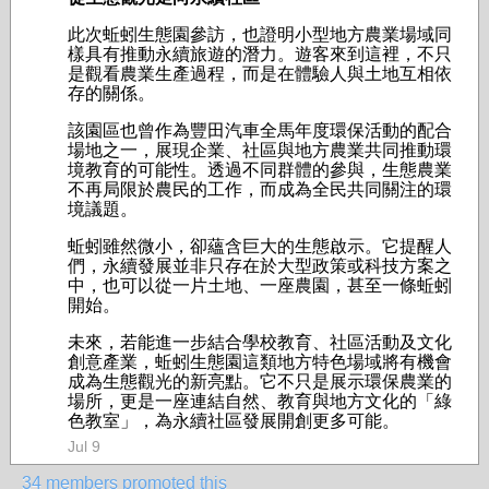
此次蚯蚓生態園參訪，也證明小型地方農業場域同
樣具有推動永續旅遊的潛力。遊客來到這裡，不只
是觀看農業生產過程，而是在體驗人與土地互相依
存的關係。
該園區也曾作為豐田汽車全馬年度環保活動的配合
場地之一，展現企業、社區與地方農業共同推動環
境教育的可能性。透過不同群體的參與，生態農業
不再局限於農民的工作，而成為全民共同關注的環
境議題。
蚯蚓雖然微小，卻蘊含巨大的生態啟示。它提醒人
們，永續發展並非只存在於大型政策或科技方案之
中，也可以從一片土地、一座農園，甚至一條蚯蚓
開始。
未來，若能進一步結合學校教育、社區活動及文化
創意產業，蚯蚓生態園這類地方特色場域將有機會
成為生態觀光的新亮點。它不只是展示環保農業的
場所，更是一座連結自然、教育與地方文化的「綠
色教室」，為永續社區發展開創更多可能。
Jul 9
34 members promoted this