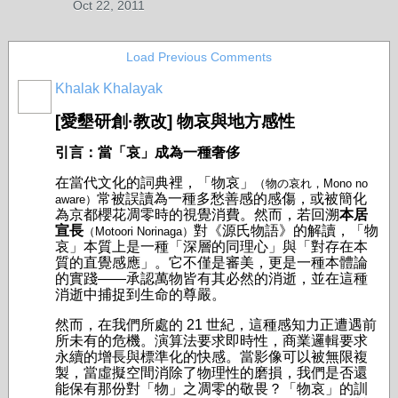
Oct 22, 2011
Load Previous Comments
Khalak Khalayak
[愛墾研創·教改] 物哀與地方感性
引言：當「哀」成為一種奢侈
在當代文化的詞典裡，「物哀」
（物の哀れ，Mono no
常被誤讀為一種多愁善感的感傷，或被簡化
aware）
為京都櫻花凋零時的視覺消費。然而，若回溯
本居
宣長
對《源氏物語》的解讀，「物
（Motoori Norinaga）
哀」本質上是一種「深層的同理心」與「對存在本
質的直覺感應」。它不僅是審美，更是一種本體論
的實踐——承認萬物皆有其必然的消逝，並在這種
消逝中捕捉到生命的尊嚴。
然而，在我們所處的 21 世紀，這種感知力正遭遇前
所未有的危機。演算法要求即時性，商業邏輯要求
永續的增長與標準化的快感。當影像可以被無限複
製，當虛擬空間消除了物理性的磨損，我們是否還
能保有那份對「物」之凋零的敬畏？「物哀」的訓