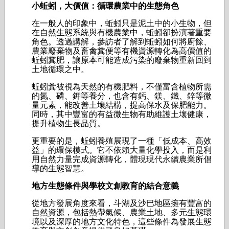
小蚯蚓，大價值：循環農業中的生態角色
在一般人的印象中，蚯蚓只是泥土中的小生物，但
在自然生態系統與有機農業中，蚯蚓卻扮演著重要
角色。透過講解，參訪者了解到蚯蚓如何將廚餘、
農業廢棄物及畜禽糞便等有機資源轉化為高價值的
蚯蚓糞肥，讓原本可能造成污染的廢棄物重新回到
土地循環之中。
蚯蚓糞被視為天然的有機肥料，不僅富含植物所需
的氮、磷、鉀等養分，也含有鈣、鎂、鐵、鋅等微
量元素，能改善土壤結構，提高保水及保肥能力。
同時，其中豐富的有益微生物有助維護土壤健康，
提升植物生長品質。
更重要的是，蚯蚓養殖展現了一種「低成本、高效
益」的環保模式。它不依賴大量化學投入，而是利
用自然力量完成資源轉化，體現現代永續農業所倡
導的生態智慧。
地方生態條件與學校文創教育的結合意義
從地方發展角度來看，斗湖及沙巴地區擁有豐富的
自然資源，包括熱帶氣候、農業土地、多元生態環
境以及深厚的地方文化特色，這些條件為發展生態