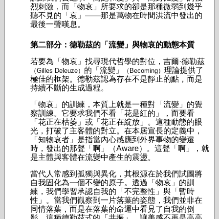
烈刺激，而「物哀」所要求的卻是那種微弱到幾乎
聽不見的「哀」——那是萬物在時間洪流中發出的
最後一聲嘆息。
第二部分：德勒茲的「流變」與物哀的動態本質
若要為「物哀」找尋現代哲學的對位，吉爾·德勒茲
的「流變」
理論提供了
（Gilles Deleuze）
（Becoming）
極佳的框架。德勒茲認為存在不是靜止的點，而是
持續不斷的生成過程。
「物哀」的訓練，本質上就是一種對「流變」的覺
察訓練。它要求我們不看「花是紅的」，而要看
「花正在枯萎」或「花正在綻放」。這種動態的眼
光，打破了主客體的對立。在本居宣長的定義中，
「知物哀者」是指當內心感應到外界事物的變遷
時，發出的那聲「啊」（Aware）。這聲「啊」，就
是主體與客體在流變中產生的震盪。
當代人常感到孤獨與異化，其根源在於我們試圖將
自我固化為一個不變的原子。透過「物哀」的訓
練，我們學習承認自我的「不完整性」與「暫時
性」。當我們觀察到一片落葉的姿態，我們並非在
同情落葉，而是在落葉的命運中看見了自我的倒
影。這種德勒茲式的「共振」，讓美感不再是高高