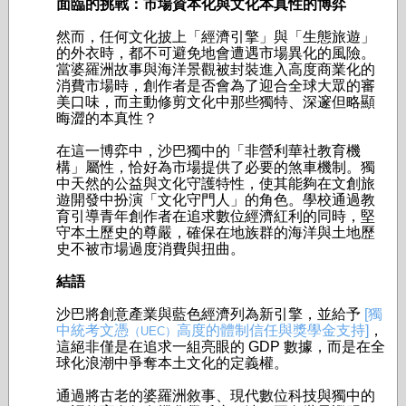
面臨的挑戰：市場資本化與文化本真性的博弈
然而，任何文化披上「經濟引擎」與「生態旅遊」
的外衣時，都不可避免地會遭遇市場異化的風險。
當婆羅洲故事與海洋景觀被封裝進入高度商業化的
消費市場時，創作者是否會為了迎合全球大眾的審
美口味，而主動修剪文化中那些獨特、深邃但略顯
晦澀的本真性？
在這一博弈中，沙巴獨中的「非營利華社教育機
構」屬性，恰好為市場提供了必要的煞車機制。獨
中天然的公益與文化守護特性，使其能夠在文創旅
遊開發中扮演「文化守門人」的角色。學校通過教
育引導青年創作者在追求數位經濟紅利的同時，堅
守本土歷史的尊嚴，確保在地族群的海洋與土地歷
史不被市場過度消費與扭曲。
結語
沙巴將創意產業與藍色經濟列為新引擎，並給予
[獨
中統考文憑
高度的體制信任與獎學金支持]
，
（UEC）
這絕非僅是在追求一組亮眼的 GDP 數據，而是在全
球化浪潮中爭奪本土文化的定義權。
通過將古老的婆羅洲敘事、現代數位科技與獨中的