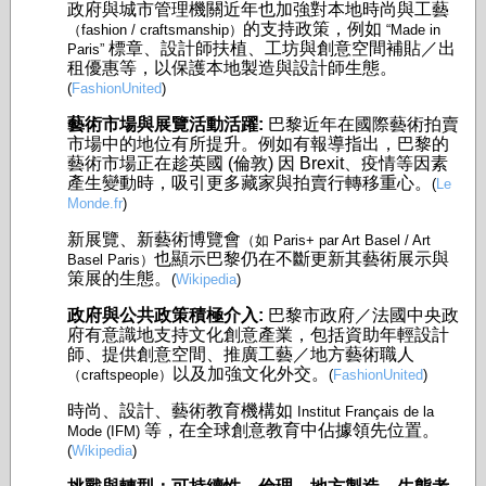
政府與城市管理機關近年也加強對本地時尚與工藝
的支持政策，例如
（fashion / craftsmanship）
“Made in
標章、設計師扶植、工坊與創意空間補貼／出
Paris”
租優惠等，以保護本地製造與設計師生態。
(
FashionUnited
)
藝術市場與展覽活動活躍:
巴黎近年在國際藝術拍賣
市場中的地位有所提升。例如有報導指出，巴黎的
藝術市場正在趁英國 (倫敦) 因 Brexit、疫情等因素
產生變動時，吸引更多藏家與拍賣行轉移重心。
(
Le
Monde.fr
)
新展覽、新藝術博覽會
（如 Paris+ par Art Basel / Art
也顯示巴黎仍在不斷更新其藝術展示與
Basel Paris）
策展的生態。
(
Wikipedia
)
政府與公共政策積極介入:
巴黎市政府／法國中央政
府有意識地支持文化創意產業，包括資助年輕設計
師、提供創意空間、推廣工藝／地方藝術職人
以及加強文化外交。
（craftspeople）
(
FashionUnited
)
時尚、設計、藝術教育機構如
Institut Français de la
等，在全球創意教育中佔據領先位置。
Mode (IFM)
(
Wikipedia
)