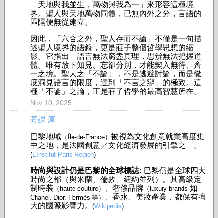
「天地與我並生，萬物與我為一」來形容這種境
界。聖人與天地萬物同體，已無內外之分，言語的
區隔便無從建立。
因此，「六合之外，聖人存而不論」不僅是一句描
述聖人境界的語錄，更是莊子整個哲學思想的縮
影。它指出：語言無法窮盡真理，思辨無法把握道
體。唯有放下知見、忘卻分別，才能契入無待、齊
一之境。聖人之「不論」，不是逃避討論，而是徹
底洞見語言的限度，達到「不言之辯」的極致。這
種「不論」之論，正是莊子哲學的最高智慧所在。
Nov 10, 2025
慕課 庫
巴黎地域
被視為文化創意就業高度集
（Île-de-France）
中之地，是法國創意／文化經濟發展的引擎之一。
(
L'Institut Paris Region
)
時尚與設計仍是巴黎的全球標誌:
巴黎仍是全球四大
時尚之都（與米蘭、倫敦、紐約並列）。其高級定
制時装
、奢侈品牌
如
（haute couture）
（luxury brands
、香水、美妝產業，都保有強
Chanel, Dior, Hermès 等）
大的國際影響力。
(
Wikipedia
)