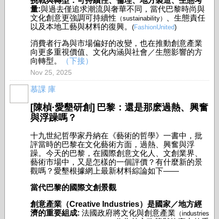
挑戰與轉型：可持續性、倫理、地方製造、生態考
量:
與過去僅追求潮流與奢華不同，當代巴黎時尚與
文化創意更強調可持續性
、生態責任
（sustainability）
以及本地工藝與材料的復興。
(
FashionUnited
)
消費者行為與市場偏好的改變，也在推動創意產業
向更多重視價值、文化內涵與社會／生態影響的方
向轉型。
（下接）
Nov 25, 2025
慕課 庫
[
陳楨·愛墾研創]
巴黎：還是那麽過熱、興奮
與浮躁嗎？
十九世紀哲學家丹納在《藝術的哲學》一書中，批
評當時的巴黎在文化藝術方面，過熱、興奮與浮
躁。今天的巴黎，在國際創意文化人、文創業界、
藝術市場中，又是怎樣的一個評價？有什麼新的景
觀嗎？愛墾根據網上最新材料綜論如下——
當代巴黎的國際文創景觀
創意產業（Creative Industries
）是國家／地方經
濟的重要組成:
法國政府將文化與創意產業
（industries