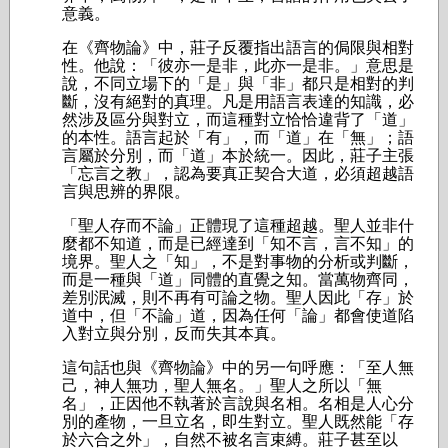
意義。
在《齊物論》中，莊子反覆指出語言的侷限與相對
性。他說：「彼亦一是非，此亦一是非。」意思是
說，不同立場下的「是」與「非」都只是相對的判
斷，沒有絕對的真理。凡是用語言表達的知識，必
然涉及區分與對立，而這種對立恰恰違背了「道」
的本性。語言起於「有」，而「道」在「無」；語
言屬於分別，而「道」本於統一。因此，莊子主張
「忘言之教」，認為要真正契合大道，必須超越語
言與思辨的界限。
「聖人存而不論」正體現了這種超越。聖人並非什
麼都不知道，而是已經達到「知不言，言不知」的
境界。聖人之「知」，不是對事物的分析或判斷，
而是一種與「道」同體的直覺之知。當萬物齊同，
差別泯滅，則不再有可論之物。聖人因此「存」於
道中，但「不論」道，因為任何「論」都會使道陷
入對立與分別，反而失其本真。
這句話也與《齊物論》中的另一句呼應：「至人無
己，神人無功，聖人無名。」聖人之所以「無
名」，正因他不執著於言說與名相。名相是人心分
別的產物，一旦立名，即生對立。聖人既然能「存
於六合之外」，自然不被名言束縛。莊子甚至以