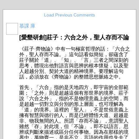
Load Previous Comments
慕課 庫
[
愛墾研創]
莊子：六合之外，聖人存而不論
《莊子·齊物論》中有一句極富哲理的話：「六合之
外，聖人存而不論。」這句話看似簡短，卻蘊含了
莊子關於「道」、「知」、「言」三者之間深刻的
思考，體現出他對語言與思辨的根本懷疑，以及聖
人超越分別、契於大道的精神境界。要理解這句
話，必須放在《齊物論》的整體思想脈絡之中。
首先，「六合」指的是天地四方，即宇宙的全部範
圍；「之外」則是超越這個有形世界的境界。莊子
說「六合之外」，指的不是物理意義上的空間，而
是超越一切對立與分別的形上層面，也可理解為
「道」的境界。這裡的「聖人」，不是世俗意義上
擁有智慧與德行的人，而是已經體悟大道、超越是
非、物我無間的人。所謂「存而不論」，意謂聖人
雖然「存」於此境，但「不論」，即不以語言、思
辨或判斷來描述或區分任何事物。因為在那樣的境
界中，萬物齊一，是非不立，言語的作用也失去了