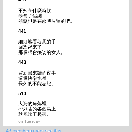
不知在什麼時候
學會了假裝
鬍鬚也是在那時候留的吧。
441
細細地看著我的手
回想起來了
那個很會接吻的女人。
443
買新書來讀的夜半
這個快樂也是
長久的不能忘記。
510
大海的角落裡
排列著的各個島上
秋風吹了起來。
on Tuesday
48 members promoted this