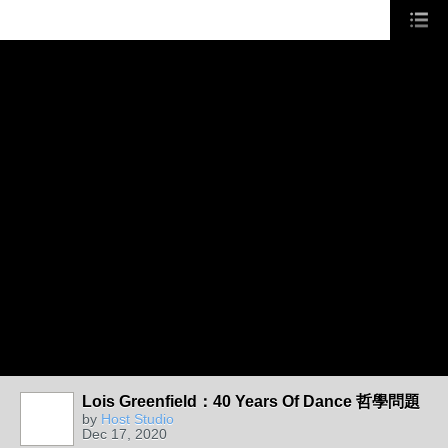
Lois Greenfield：40 Years Of Dance 哲學問題
by
Host Studio
Dec 17, 2020