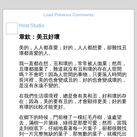
Load Previous Comments
Host Studio
章欽：美丑好壞
美的，人人都喜愛；好的，人人都想要，卻難找丑
壞都喜愛的人。
我一直都在想，丑和壞的，常常被人拋棄；然而，
丑壞都拋棄了，難道就沒有丑和壞的存在人世間
嗎？不會吧！因為人世間的事物，只要落入時間的
長河裡，美的也會變成丑的，好的也會變成壞的，
是沒有永遠不變的。
在我們生活環境裡，總是會有美和丑，好和壞的存
在；因為，美的要有丑的，才會顯得更美；好的要
有壞的比較才能更好。
在鄉下的時候，門前種了一棵紅毛丹樹，遠處望
去，滿樹一片黛綠，綠得是那麼可愛；然而，當我
走到樹底下，仔細地看著每一片葉子，卻都很難找
到一片完整無缺的葉子，那無數的葉子，就襯托出