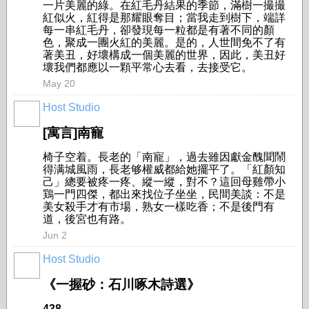
一片美麗的綠。在紅毛丹結果的季節，滿樹一撮撮
紅似火，紅得是那耀眼奪目；當我走到樹下，端詳
每一串紅毛丹，卻發現每一粒都是有著不同的顏
色，聚成一團火紅的美麗。是的，人世間免不了有
著美丑，好壞構成一個美麗的世界，因此，美丑好
壞我們都應以一顆平常心去看，去接受它。
May 20
Host Studio
[寓言]南寵
椅子空着。長老的「南寵」，過去雖因獻金醜聞鬧
得满城風雨，長老够權威都給她擺平了。「紅顏知
己」總要被疼一疼、縱一縱，對不？這回母雞帶小
鶏一門四傑，都出來找位子坐坐，民間美談：不是
美女殺手才有市場，熟女一樣吃香；不是後門有
道，後宮也有路。
Jun 2
Host Studio
《一握砂：石川啄木詩選》
438